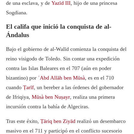
de una esclava, y de
Yazīd III
, hijo de una princesa
Sogdiana.
El califa que inició la conquista de al-
Ándalus
Bajo el gobierno de al-Walīd comienza la conquista del
reino visigodo de Toledo. Sin contar una expedición
contra las Islas Baleares en el 707 (aún en poder
bizantino) por
ʿAbd Allāh ben Mūsà
, es en el 710
cuando
Ṭarīf
, un bereber a las órdenes del gobernador
de Ifriqiya,
Mūsà ben Nuṣayr
, realiza una primera
incursión contra la bahía de Algeciras.
Tras este éxito,
Ṭāriq ben Ziyād
realizó un desembarco
masivo en el 711 y participó en el conflicto sucesorio