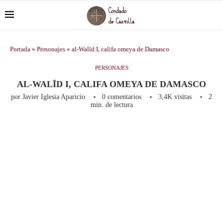
Portada
»
Personajes
»
al-Walīd I, califa omeya de Damasco
PERSONAJES
AL-WALĪD I, CALIFA OMEYA DE DAMASCO
por
Javier Iglesia Aparicio
0 comentarios
3,4K
visitas
2
min. de lectura