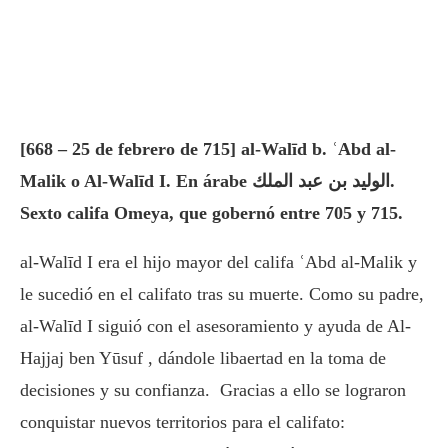
[668 – 25 de febrero de 715] al-Walīd b. ʿAbd al-
Malik o Al-Walīd I. En árabe الوليد بن عبد الملك.
Sexto califa Omeya, que gobernó entre 705 y 715.
al-Walīd I era el hijo mayor del califa ʿAbd al-Malik y
le sucedió en el califato tras su muerte. Como su padre,
al-Walīd I siguió con el asesoramiento y ayuda de Al-
Hajjaj ben Yūsuf , dándole libaertad en la toma de
decisiones y su confianza. Gracias a ello se lograron
conquistar nuevos territorios para el califato: