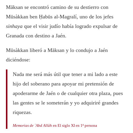
Māksan se encontró camino de su destierro con
Mūsàkkan ben Ḥabūs al-Magralí, uno de los jefes
sinhaya
que el visir judío había logrado expulsar de
Granada con destino a Jaén.
Mūsàkkan liberó a Māksan y lo condujo a Jaén
diciéndose:
Nada me será más útil que tener a mi lado a este
hijo del soberano para apoyar mi pretensión de
apoderarme de Jaén o de cualquier otra plaza, pues
las gentes se le someterán y yo adquiriré grandes
riquezas.
Memorias de ʿAbd Allāh
en El siglo XI en 1ª persona