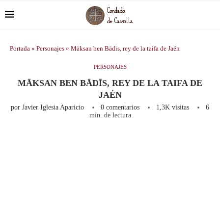
Portada
»
Personajes
»
Māksan ben Bādīs, rey de la taifa de Jaén
PERSONAJES
MĀKSAN BEN BĀDĪS, REY DE LA TAIFA DE
JAÉN
por
Javier Iglesia Aparicio
0 comentarios
1,3K
visitas
6
min. de lectura