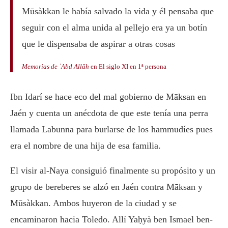
Mūsàkkan le había salvado la vida y él pensaba que
seguir con el alma unida al pellejo era ya un botín
que le dispensaba de aspirar a otras cosas
Memorias de ʿAbd Allāh
en El siglo XI en 1ª persona
Ibn Idarí se hace eco del mal gobierno de Māksan en
Jaén y cuenta un anécdota de que este tenía una perra
llamada Labunna para burlarse de los hammudíes pues
era el nombre de una hija de esa familia.
El visir al-Naya consiguió finalmente su propósito y un
grupo de bereberes se alzó en Jaén contra Māksan y
Mūsàkkan. Ambos huyeron de la ciudad y se
encaminaron hacia Toledo. Allí Yaḥyà ben Ismael ben-