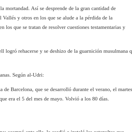
la mortandad. Así se desprende de la gran cantidad de
Vallés y otros en los que se alude a la pérdida de la
n los que se tratan de resolver cuestiones testamentarias y
ell logró rehacerse y se deshizo de la guarnición musulmana 
anas. Según al-Udri:
de Barcelona, que se desarrolló durante el verano, el martes
que era el 5 del mes de mayo. Volvió a los 80 días.
; acampó ante ella, la asedió e instaló las catapultas que