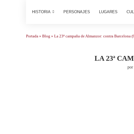
HISTORIA
PERSONAJES
LUGARES
CUL
Portada
»
Blog
»
La 23ª campaña de Almanzor: contra Barcelona (
LA 23ª CA
po