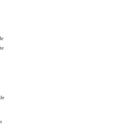
de
te
sde
s