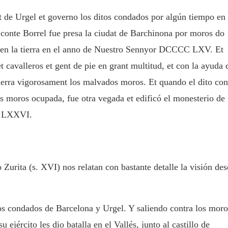
t de Urgel et governo los ditos condados por algún tiempo en
i conte Borrel fue presa la ciudat de Barchinona por moros do
dat en la tierra en el anno de Nuestro Sennyor DCCCC LXV. Et
et cavalleros et gent de pie en grant multitud, et con la ayuda 
tierra vigorosament los malvados moros. Et quando el dito con
los moros ocupada, fue otra vegada et edificó el monesterio de
C LXXVI.
Zurita (s. XVI) nos relatan con bastante detalle la visión de
os condados de Barcelona y Urgel. Y saliendo contra los moro
ejército les dio batalla en el Vallés, junto al castillo de