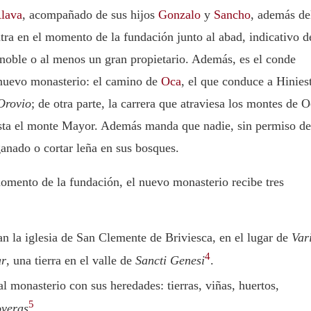
Álava
, acompañado de sus hijos
Gonzalo
y
Sancho
, además de
tra en el momento de la fundación junto al abad, indicativo d
e noble o al menos un gran propietario. Además, es el conde
 nuevo monasterio: el camino de
Oca
, el que conduce a Hinies
Orovio
; de otra parte, la carrera que atraviesa los montes de 
asta el monte Mayor. Además manda que nadie, sin permiso de
ganado o cortar leña en sus bosques.
mento de la fundación, el nuevo monasterio recibe tres
an la iglesia de San Clemente de Briviesca, en el lugar de
Var
4
ar
, una tierra en el valle de
Sancti Genesi
.
l monasterio con sus heredades: tierras, viñas, huertos,
5
veras
.