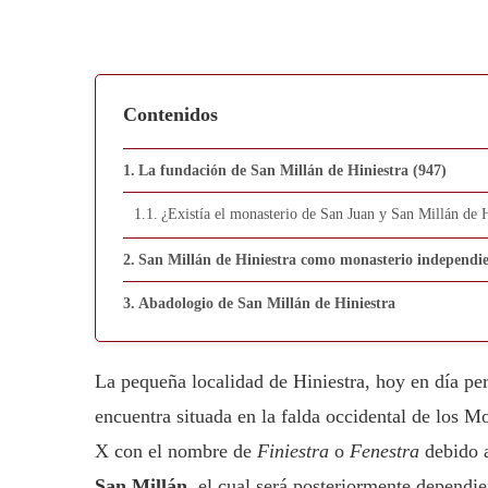
Contenidos
La fundación de San Millán de Hiniestra (947)
¿Existía el monasterio de San Juan y San Millán de H
San Millán de Hiniestra como monasterio independie
Abadologio de San Millán de Hiniestra
La pequeña localidad de Hiniestra, hoy en día per
encuentra situada en la falda occidental de los M
X con el nombre de
Finiestra
o
Fenestra
debido a
San Millán
, el cual será posteriormente dependi