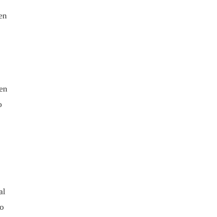
 en
 en
o
al
do