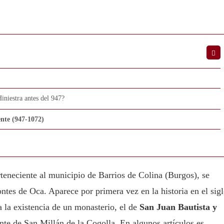
iniestra antes del 947?
nte (947-1072)
teneciente al municipio de Barrios de Colina (Burgos), se
ontes de Oca. Aparece por primera vez en la historia en el sig
 la existencia de un monasterio, el de
San Juan Bautista y
ente de San Millán de la Cogolla. En algunos artículos es