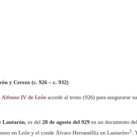
ón y Cerezo (c. 926 – c. 932)
o
Alfonso IV de León
accede al trono (926) para asegurarse su
e Lantarón
, es del
28 de agosto del 929
en un documento de
1
fonso en León y el conde Álvaro Herramélliz en Lantarón»
. 