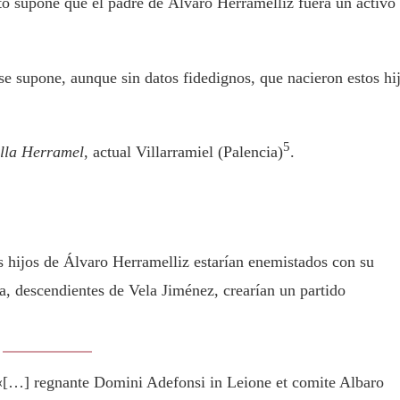
eto supone que el padre de Álvaro Herramélliz fuera un activo
 supone, aunque sin datos fidedignos, que nacieron estos hi
5
illa Herramel
, actual Villarramiel (Palencia)
.
os hijos de Álvaro Herramelliz estarían enemistados con su
a, descendientes de Vela Jiménez, crearían un partido
: «[…] regnante Domini Adefonsi in Leione et comite Albaro