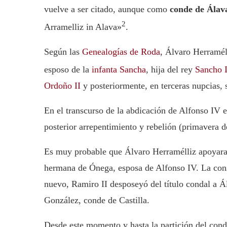
vuelve a ser citado, aunque como
conde de Álav
2
Arramelliz in Alava»
.
Según las
Genealogías de Roda
, Álvaro Herramél
esposo de la
infanta Sancha
, hija del rey
Sancho 
Ordoño II
y posteriormente, en terceras nupcias,
En el transcurso de la abdicación de Alfonso IV
posterior arrepentimiento y rebelión (primavera d
Es muy probable que Álvaro Herramélliz apoyara 
hermana de Ónega, esposa de Alfonso IV. La con
nuevo, Ramiro II desposeyó del título condal a Á
González, conde de Castilla.
Desde este momento y hasta la partición del con