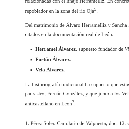
relacionadas con el linaje Herramélliz. En concr
5
repoblador en la zona del río Oja
.
Del matrimonio de Álvaro Herramélliz y Sancha se
citados en la documentación real de León:
Herramel Álvarez
, supuesto fundador de
V
Fortún Álvarez
.
Vela Álvarez
.
La historiografía tradicional ha supuesto que est
padrastro, Fernán González, y que junto a los Vel
7
anticastellano en León
.
1. Pérez Soler. Cartulario de Valpuesta, doc. 12