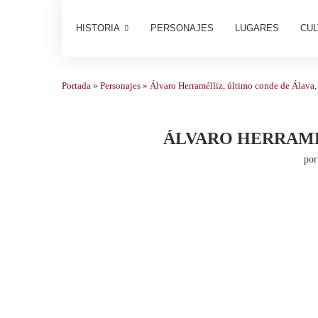
HISTORIA
PERSONAJES
LUGARES
CUL
Portada
»
Personajes
»
Álvaro Herramélliz, último conde de Álava,
ÁLVARO HERRAMÉ
po