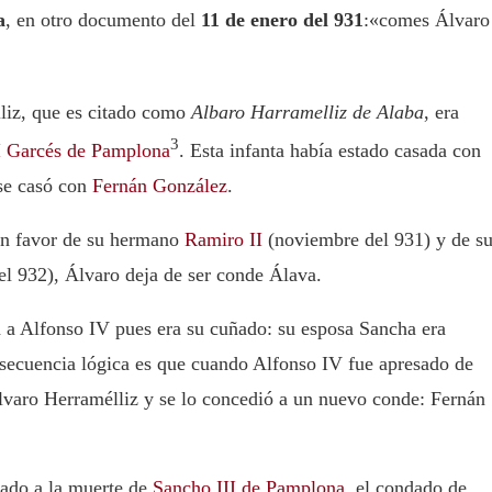
a
, en otro documento del
11 de enero del 931
:
«comes Álvaro
liz, que es citado como
Albaro Harramelliz de Alaba
, era
3
I Garcés de Pamplona
. Esta infanta había estado casada con
 se casó con
Fernán González
.
 en favor de su hermano
Ramiro II
(noviembre del 931) y de s
el 932), Álvaro deja de ser conde Álava.
a Alfonso IV pues era su cuñado: su esposa Sancha era
secuencia lógica es que cuando Alfonso IV fue apresado de
lvaro Herramélliz y se lo concedió a un nuevo conde: Fernán
dado a la muerte de
Sancho III de Pamplona
, el condado de