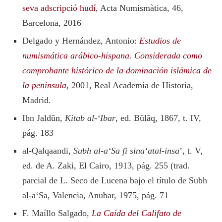
seva adscripció hudí
, Acta Numismàtica, 46,
Barcelona, 2016
Delgado y Hernández, Antonio:
Estudios de
numismática arábico-hispana. Considerada como
comprobante histórico de la dominación islámica de
la península
, 2001, Real Academia de Historia,
Madrid.
Ibn Jaldūn,
Kitab al-‘Ibar
, ed. Būlāq, 1867, t. IV,
pág. 183
al-Qalqaandi,
Subh al-a‘Sa fi sina‘atal-insa
’, t. V,
ed. de A. Zaki, El Cairo, 1913, pág. 255 (trad.
parcial de L. Seco de Lucena bajo el título de Subh
al-a‘Sa, Valencia, Anubar, 1975, pág. 71
F. Maíllo Salgado,
La Caída del Califato de