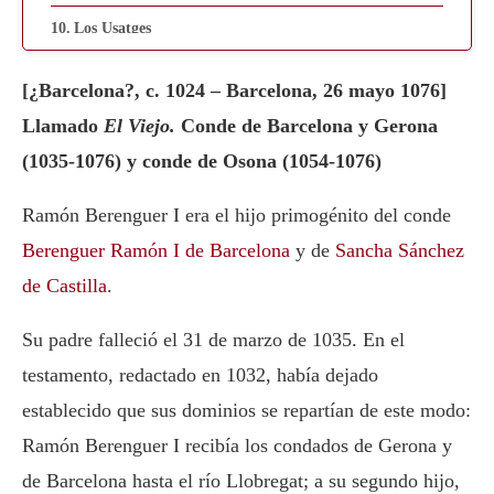
Los Usatges
Acuñaciones monetarias
[¿Barcelona?, c. 1024 – Barcelona, 26 mayo 1076]
Últimos años del gobierno de Ramón Berenguer I
Llamado
El Viejo.
Conde de Barcelona y Gerona
(1035-1076) y conde de Osona (1054-1076)
Matrimonios y descendencia
Muerte y sepultura
Ramón Berenguer I era el hijo primogénito del conde
Berenguer Ramón I de Barcelona
y de
Sancha Sánchez
Bibliografía
de Castilla
.
Su padre falleció el 31 de marzo de 1035. En el
testamento, redactado en 1032, había dejado
establecido que sus dominios se repartían de este modo:
Ramón Berenguer I recibía los condados de Gerona y
de Barcelona hasta el río Llobregat; a su segundo hijo,