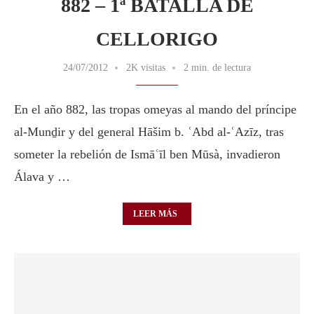
882 – 1ª BATALLA DE
CELLORIGO
24/07/2012
2K visitas
2 min. de lectura
En el año 882, las tropas omeyas al mando del príncipe
al-Munḏir y del general Hāšim b. ʿAbd al-ʿAzīz, tras
someter la rebelión de Ismāʿīl ben Mūsà, invadieron
Álava y …
LEER MÁS