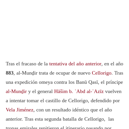
Tras el fracaso de la
tentativa del año anterior
, en el año
883
, al-Munḏir trata de ocupar de nuevo
Cellorigo
. Tras
una expedición omeya contra los Banū Qasī, el príncipe
al-Munḏir
y el general
Hāšim b. ʿAbd al-ʿAzīz
vuelven
a intentar tomar el castillo de Cellorigo, defendido por
Vela Jiménez
, con un resultado idéntico que el año
anterior. Tras esta segunda batalla de Cellorigo, las
tropas emirales repitieron el itinerario pasando por