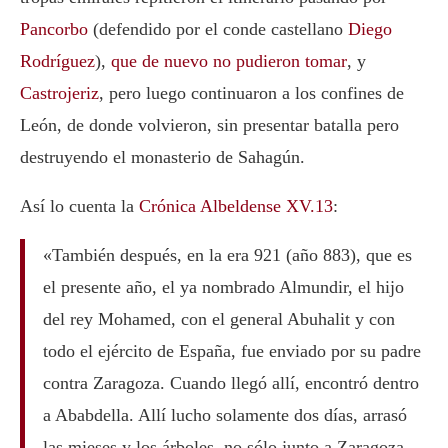
Pancorbo
(defendido por el conde castellano
Diego
Rodríguez
),
que de nuevo no pudieron tomar
, y
Castrojeriz
, pero luego continuaron a los confines de
León, de donde volvieron, sin presentar batalla pero
destruyendo el monasterio de Sahagún.
Así lo cuenta la
Crónica Albeldense XV.13
:
«También después, en la era 921 (año 883), que es
el presente año, el ya nombrado Almundir, el hijo
del rey Mohamed, con el general Abuhalit y con
todo el ejército de España, fue enviado por su padre
contra Zaragoza. Cuando llegó allí, encontró dentro
a Ababdella. Allí lucho solamente dos días, arrasó
las mieses y los árboles, no sólo junto a Zaragoza,