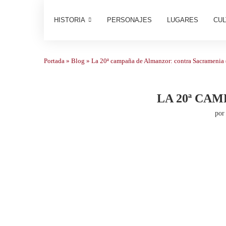
HISTORIA
PERSONAJES
LUGARES
CUL
Portada
»
Blog
»
La 20ª campaña de Almanzor: contra Sacramenia 
LA 20ª CA
po