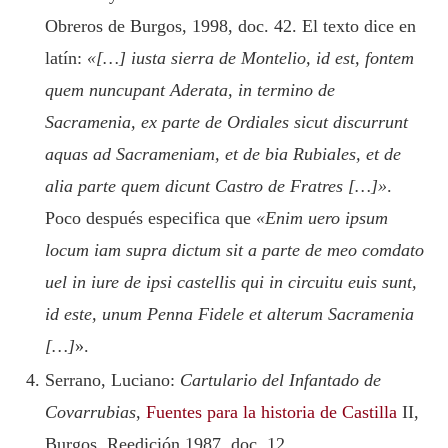
Obreros de Burgos, 1998, doc. 42. El texto dice en
latín:
«[…] iusta sierra de Montelio, id est, fontem
quem nuncupant Aderata, in termino de
Sacramenia, ex parte de Ordiales sicut discurrunt
aquas ad Sacrameniam, et de bia Rubiales, et de
alia parte quem dicunt Castro de Fratres […]»
.
Poco después especifica que
«Enim uero ipsum
locum iam supra dictum sit a parte de meo comdato
uel in iure de ipsi castellis qui in circuitu euis sunt,
id este, unum Penna Fidele et alterum Sacramenia
[…]
».
Serrano, Luciano:
Cartulario del Infantado de
Covarrubias
,
Fuentes para la historia de Castilla
II,
Burgos, Reedición 1987, doc. 12.