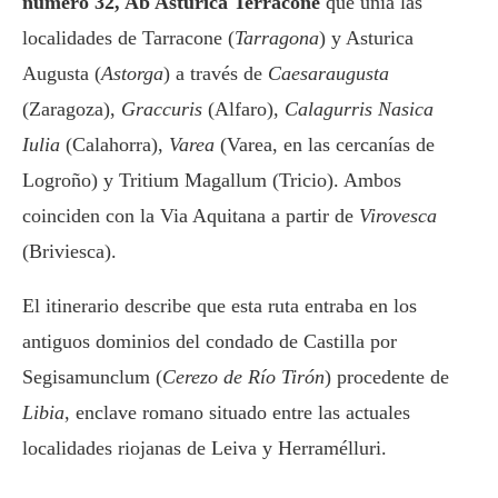
número 32, Ab Asturica Terracone
que unía las
localidades de Tarracone (
Tarragona
) y Asturica
Augusta (
Astorga
) a través de
Caesaraugusta
(Zaragoza),
Graccuris
(Alfaro),
Calagurris Nasica
Iulia
(Calahorra),
Varea
(Varea, en las cercanías de
Logroño) y Tritium Magallum (Tricio). Ambos
coinciden con la Via Aquitana a partir de
Virovesca
(Briviesca).
El itinerario describe que esta ruta entraba en los
antiguos dominios del condado de Castilla por
Segisamunclum (
Cerezo de Río Tirón
) procedente de
Libia
, enclave romano situado entre las actuales
localidades riojanas de Leiva y Herramélluri.