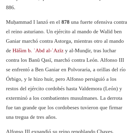
886.
Muḥammad I lanzó en el
878
una fuerte ofensiva contra
el reino asturiano. Un ejército al mando de Walīd ben
Ganiar marchó contra Astorga, mientras otro al mando
de
Hāšim b. ʿAbd al-ʿAzīz
y al-Munḏir, tras luchar
contra los Banū Qasī, marchó contra León. Alfonso III
se enfrentó a Ben Ganiar en Polvoraria, a orillas del río
Órbigo, y le hizo huir, pero Alfonso persiguió a los
restos del ejército cordobés hasta Valdemora (León) y
exterminó a los combatientes musulmanes. La derrota
fue tan grande que los cordobeses tuvieron que firmar
una tregua de tres años.
Alfonso III expandió su reino repoblando Chaves,