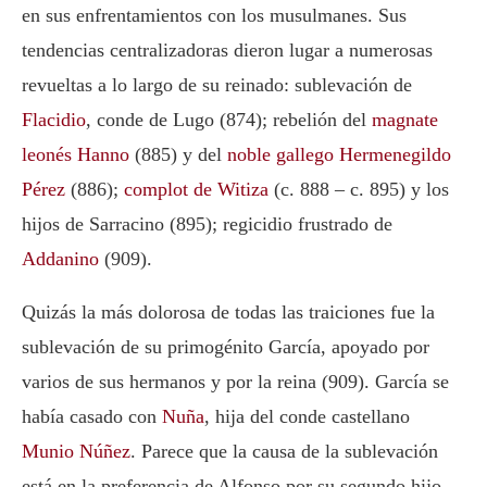
en sus enfrentamientos con los musulmanes. Sus
tendencias centralizadoras dieron lugar a numerosas
revueltas a lo largo de su reinado: sublevación de
Flacidio
, conde de Lugo (874); rebelión del
magnate
leonés Hanno
(885) y del
noble gallego Hermenegildo
Pérez
(886);
complot de Witiza
(c. 888 – c. 895) y los
hijos de Sarracino (895); regicidio frustrado de
Addanino
(909).
Quizás la más dolorosa de todas las traiciones fue la
sublevación de su primogénito García, apoyado por
varios de sus hermanos y por la reina (909). García se
había casado con
Nuña
, hija del conde castellano
Munio Núñez
. Parece que la causa de la sublevación
está en la preferencia de Alfonso por su segundo hijo,