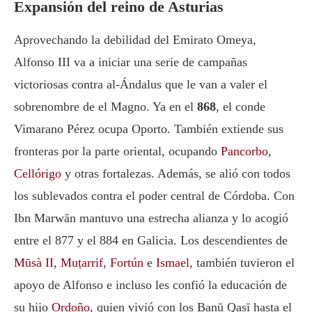
Expansión del reino de Asturias
Aprovechando la debilidad del Emirato Omeya,
Alfonso III va a iniciar una serie de campañas
victoriosas contra al-Ándalus que le van a valer el
sobrenombre de el Magno. Ya en el
868
, el conde
Vimarano Pérez ocupa Oporto. También extiende sus
fronteras por la parte oriental, ocupando
Pancorbo
,
Cellórigo
y otras fortalezas. Además, se alió con todos
los sublevados contra el poder central de Córdoba. Con
Ibn Marwān mantuvo una estrecha alianza y lo acogió
entre el 877 y el 884 en Galicia. Los descendientes de
Mūsà II
,
Muṭarrif
,
Fortún
e
Ismael
, también tuvieron el
apoyo de Alfonso e incluso les confió la educación de
su hijo
Ordoño
, quien vivió con los Banū Qasī hasta el