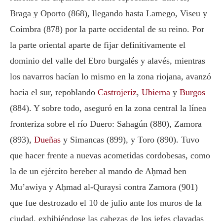
Braga y Oporto (868), llegando hasta Lamego, Viseu y
Coimbra (878) por la parte occidental de su reino. Por
la parte oriental aparte de fijar definitivamente el
dominio del valle del Ebro burgalés y alavés, mientras
los navarros hacían lo mismo en la zona riojana, avanzó
hacia el sur, repoblando
Castrojeriz
,
Ubierna
y
Burgos
(884). Y sobre todo, aseguró en la zona central la línea
fronteriza sobre el río Duero: Sahagún (880), Zamora
(893),
Dueñas
y Simancas (899), y Toro (890). Tuvo
que hacer frente a nuevas acometidas cordobesas, como
la de un ejército bereber al mando de Aḥmad ben
Mu’awiya y Aḥmad al-Quraysi contra Zamora (901)
que fue destrozado el 10 de julio ante los muros de la
ciudad, exhibiéndose las cabezas de los jefes clavadas