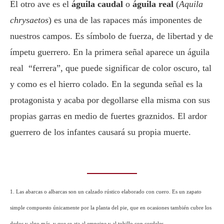
El otro ave es el
águila caudal
o
águila real
(
Aquila
chrysaetos
) es una de las rapaces más imponentes de
nuestros campos. Es símbolo de fuerza, de libertad y de
ímpetu guerrero. En la primera señal aparece un águila
real “ferrera”, que puede significar de color oscuro, tal
y como es el hierro colado. En la segunda señal es la
protagonista y acaba por degollarse ella misma con sus
propias garras en medio de fuertes graznidos. El ardor
guerrero de los infantes causará su propia muerte.
1. Las abarcas o albarcas son un calzado rústico elaborado con cuero. Es un zapato
simple compuesto únicamente por la planta del pie, que en ocasiones también cubre los
dedos y algo más, y que se ata al empeine y al tobillo con cordeles.