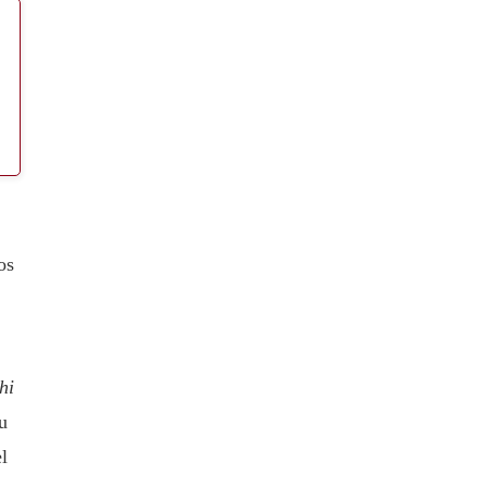
os
hi
u
l