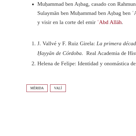
Muḥammad ben Aṣbag, casado con Rahmun b
Sulaymān ben Muḥammad ben Aṣbag ben ʿAbd
y visir en la corte del emir
ʿAbd Allāh
.
J. Vallvé y F. Ruiz Girela:
La primera década
Ḥayyān de Córdoba
. Real Academia de Hist
Helena de Felipe: Identidad y onomástica de
MÉRIDA
VALÍ