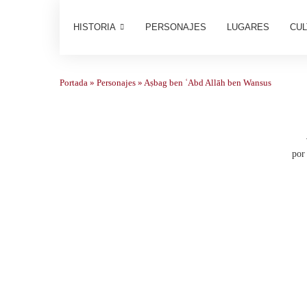
HISTORIA
PERSONAJES
LUGARES
CUL
Portada
»
Personajes
»
Aṣbag ben ʿAbd Allāh ben Wansus
po