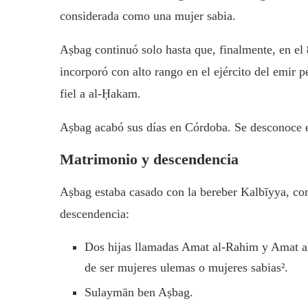
considerada como una mujer sabia.
Aṣbag continuó solo hasta que, finalmente, en el
incorporó con alto rango en el ejército del emir 
fiel a al-Ḥakam.
Aṣbag acabó sus días en Córdoba. Se desconoce 
Matrimonio y descendencia
Aṣbag estaba casado con la bereber Kalbīyya, con 
descendencia:
Dos hijas llamadas Amat al-Rahim y Amat al
de ser mujeres ulemas o mujeres sabias².
Sulaymān ben Aṣbag.