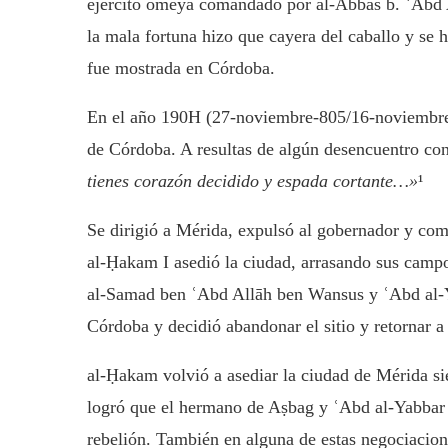
ejército omeya comandado por al-Abbas b. ʿAbd 
la mala fortuna hizo que cayera del caballo y se 
fue mostrada en Córdoba.
En el año 190H (27-noviembre-805/16-noviembre-8
de Córdoba. A resultas de algún desencuentro con 
tienes corazón decidido y espada cortante…»
¹
Se dirigió a Mérida, expulsó al gobernador y com
al-Ḥakam I asedió la ciudad, arrasando sus camp
al-Samad ben ʿAbd Allāh ben Wansus y ʿAbd al-Ya
Córdoba y decidió abandonar el sitio y retornar 
al-Ḥakam volvió a asediar la ciudad de Mérida si
logró que el hermano de Aṣbag y ʿAbd al-Yabbar 
rebelión. También en alguna de estas negociaci