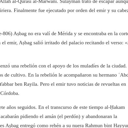
Allāh al-Qurasí al-Marwāní. Sulaymān trató de escapar aunq
hiriera. Finalmente fue ejecutado por orden del emir y su cabe
06) Aṣbag no era valí de Mérida y se encontraba en la cort
el emir, Aṣbag salió irritado del palacio recitando el verso:
«
enzó una rebelión con el apoyo de los muladíes de la ciudad.
os de cultivo. En la rebelión le acompañaron su hermano ʿAb
bbar ben Rayila. Pero el emir tuvo noticias de revueltas en
a Córdoba.
ete años seguidos. En el transcurso de este tiempo al-Ḥakam
acabarán pidiendo el amán (el perdón) y abandonaran la
ones Aṣbag entregó como rehén a su nuera Rahmun bint Hayyu