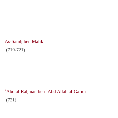
As-Samḥ ben Malik
(719-721)
ʿAbd al-Raḥmān ben ʿAbd Allāh al-Gāfiqī
(721)