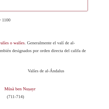
y 1100
valíes o walíes
. Generalmente el valí de al-
mbién designados por orden directa del califa de
Valíes de al-Ándalus
Mūsà ben Nuṣayr
(711-714)