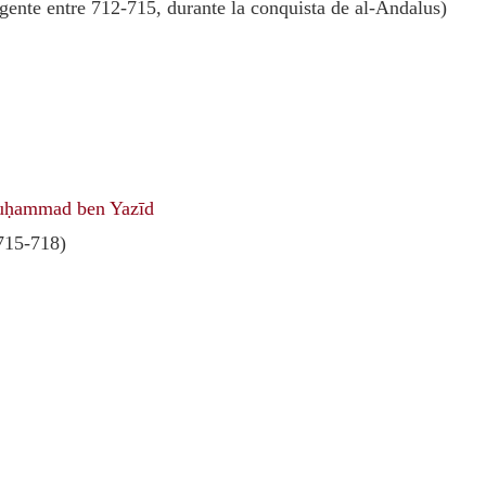
egente entre 712-715, durante la conquista de al-Ándalus)
ḥammad ben Yazīd
15-718)