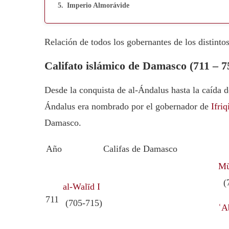
Imperio Almorávide
Relación de todos los gobernantes de los distinto
Califato islámico de Damasco (711 – 7
Desde la conquista de al-Ándalus hasta la caída
Ándalus era nombrado por el gobernador de
Ifriq
Damasco.
Año
Califas de Damasco
Mū
(7
al-Walīd I
711
(705-715)
ʿA