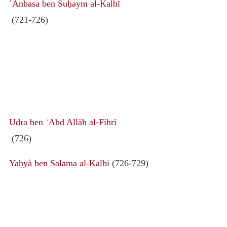
ʿAnbasa ben Suḥaym al-Kalbī
(721-726)
Uḏra ben ʿAbd Allāh al-Fihrī
(726)
Yaḥyà ben Salama al-Kalbī
(726-729)