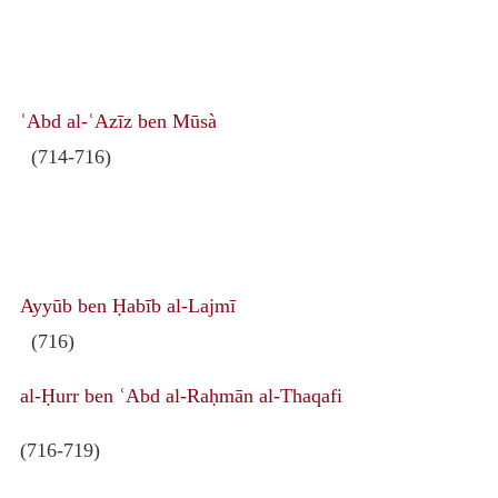
ʿAbd al-ʿAzīz ben Mūsà
(714-716)
Ayyūb ben Ḥabīb al-Lajmī
(716)
al-Ḥurr ben ʿAbd al-Raḥmān al-Thaqafi
(716-719)