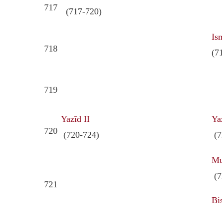
717
(717-720)
Is
718
(7
719
Yazīd II
Ya
720
(720-724)
(7
Mu
(7
721
Bi