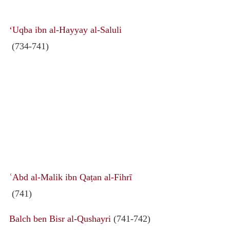
‘Uqba ibn al-Hayyay al-Saluli
(734-741)
ʿAbd al-Malik ibn Qaṭan al-Fihrī
(741)
Balch ben Bisr al-Qushayri
(741-742)