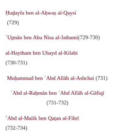
Ḥuḏayfa ben al-Aḥwaṣ al-Qaysi
(729)
ʿUṯmān ben Abu Nisa al-Jathami
(729-730)
al-Haytham ben Ubayd al-Kilabi
(730-731)
Muḥammad ben ʿAbd Allāh al-Ashchai
(731)
ʿAbd al-Raḥmān ben ʿAbd Allāh al-Gāfiqī
(731-732)
ʿAbd al-Malik ben Qaṭan al-Fihrī
(732-734)