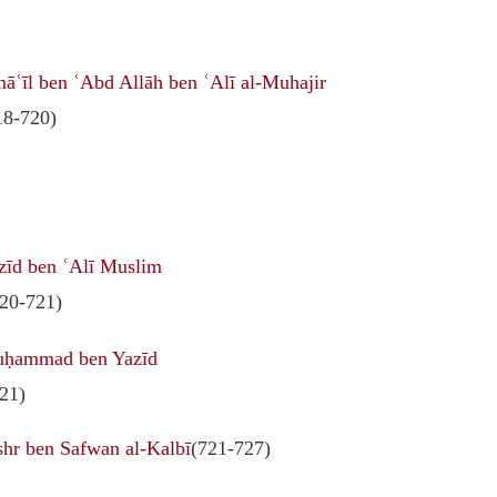
māʿīl ben ʿAbd Allāh ben ʿAlī al-Muhajir
18-720)
zīd ben ʿAlī Muslim
20-721)
ḥammad ben Yazīd
21)
shr ben Safwan al-Kalbī
(721-727)