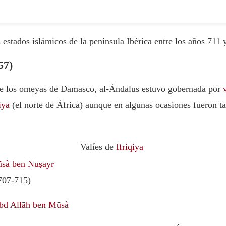
s estados islámicos de la península Ibérica entre los años 711 
57)
 de los omeyas de Damasco, al-Ándalus estuvo gobernada por
iya
(el norte de África) aunque en algunas ocasiones fueron ta
Valíes de
Ifriqiya
sà ben Nuṣayr
07-715)
bd Allāh ben Mūsà