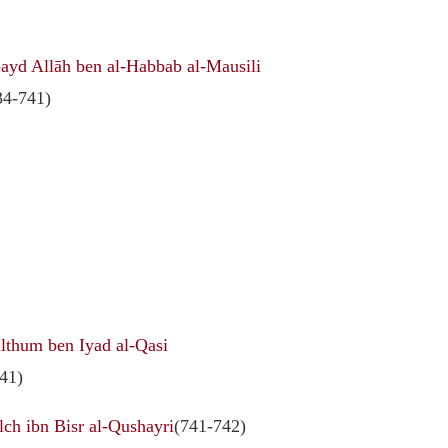
ayd Allāh ben al-Habbab al-Mausili
34-741)
lthum ben Iyad al-Qasi
41)
lch ibn Bisr al-Qushayri
(741-742)