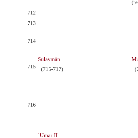
(r
712
713
714
Sulaymān
Mu
715
(715-717)
(7
716
ʿUmar II