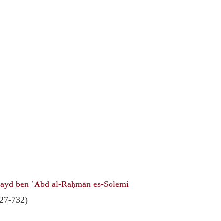
ayd ben ʿAbd al-Raḥmān es-Solemi
27-732)