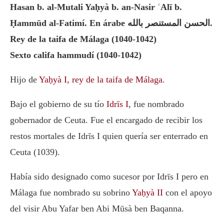
Hasan b. al-Mutali Yaḥyà b. an-Nasir ʿAlī b.
Ḥammūd al-Fatimí. En árabe الحسن المستنصر بالله.
Rey de la taifa de Málaga (1040-1042)
Sexto califa hammudí (1040-1042)
Hijo de
Yaḥyà I, rey de la taifa de Málaga
.
Bajo el gobierno de su tío
Idrīs I
, fue nombrado
gobernador de Ceuta. Fue el encargado de recibir los
restos mortales de Idrīs I quien quería ser enterrado en
Ceuta (1039).
Había sido designado como sucesor por Idrīs I pero en
Málaga fue nombrado su sobrino
Yaḥyà II
con el apoyo
del visir Abu Yafar ben Abi Mūsà ben Baqanna.