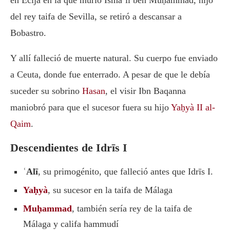
en Écija en la que murió Ismāʿīl ben Muḥammad, hijo
del rey taifa de Sevilla, se retiró a descansar a
Bobastro.
Y allí falleció de muerte natural. Su cuerpo fue enviado
a Ceuta, donde fue enterrado. A pesar de que le debía
suceder su sobrino
Hasan
, el visir Ibn Baqanna
maniobró para que el sucesor fuera su hijo
Yaḥyà II al-
Qaim
.
Descendientes de Idrīs I
ʿAlī
, su primogénito, que falleció antes que Idrīs I.
Yaḥyà
, su sucesor en la taifa de Málaga
Muḥammad
, también sería rey de la taifa de
Málaga y califa hammudí