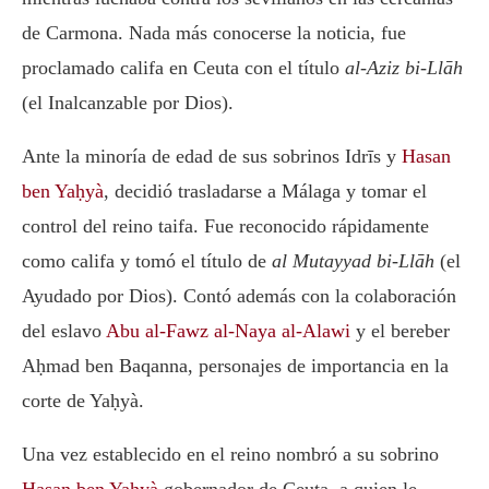
de Carmona. Nada más conocerse la noticia, fue
proclamado califa en Ceuta con el título
al-Aziz bi-Llāh
(el Inalcanzable por Dios).
Ante la minoría de edad de sus sobrinos Idrīs y
Hasan
ben Yaḥyà
, decidió trasladarse a Málaga y tomar el
control del reino taifa. Fue reconocido rápidamente
como califa y tomó el título de
al Mutayyad bi-Llāh
(el
Ayudado por Dios). Contó además con la colaboración
del eslavo
Abu al-Fawz al-Naya al-Alawi
y el bereber
Aḥmad ben Baqanna, personajes de importancia en la
corte de Yaḥyà.
Una vez establecido en el reino nombró a su sobrino
Hasan ben Yaḥyà
gobernador de Ceuta, a quien le