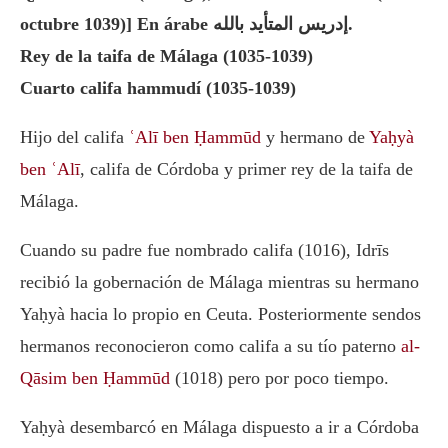
octubre 1039)] En árabe إدريس المتأيد بالله.
Rey de la taifa de Málaga (1035-1039)
Cuarto califa hammudí (1035-1039)
Hijo del califa
ʿAlī ben Ḥammūd
y hermano de
Yaḥyà
ben ʿAlī
, califa de Córdoba y primer rey de la taifa de
Málaga.
Cuando su padre fue nombrado califa (1016), Idrīs
recibió la gobernación de Málaga mientras su hermano
Yaḥyà hacia lo propio en Ceuta. Posteriormente sendos
hermanos reconocieron como califa a su tío paterno
al-
Qāsim ben Ḥammūd
(1018) pero por poco tiempo.
Yaḥyà desembarcó en Málaga dispuesto a ir a Córdoba