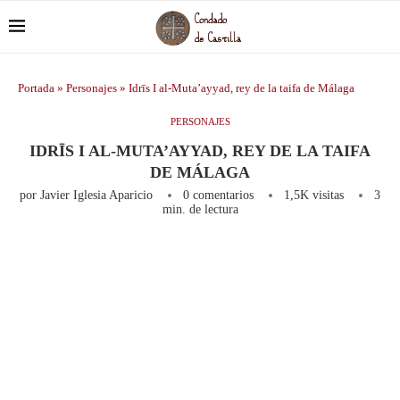
Portada
»
Personajes
»
Idrīs I al-Muta’ayyad, rey de la taifa de Málaga
PERSONAJES
IDRĪS I AL-MUTA’AYYAD, REY DE LA TAIFA
DE MÁLAGA
por
Javier Iglesia Aparicio
0 comentarios
1,5K
visitas
3
min. de lectura