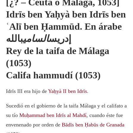
[¿? – Ceuta o Málaga, 1053]
Idrīs ben Yaḥyà ben Idrīs ben
ʿAlī ben Ḥammūd. En árabe
إدريس
السامي
بالله
Rey de la taifa de Málaga
(1053)
Califa hammudí (1053)
Idrīs III era hijo de
Yaḥyà II ben Idrīs
.
Sucedió en el gobierno de la taifa Málaga y el califato a
su tío
Muḥammad ben Idrīs al Mahdí
, cuando éste fue
envenenado por orden de
Bādīs ben Ḥabūs de Granada