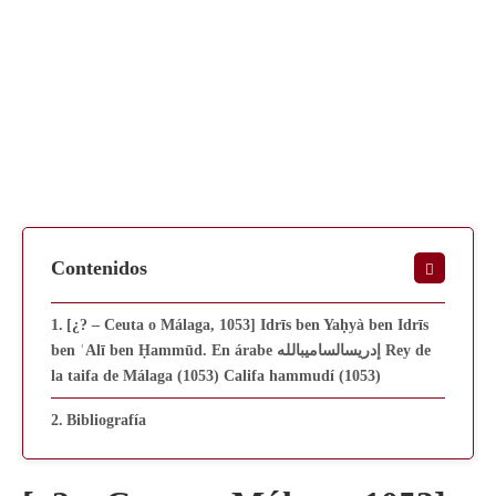
Contenidos
[¿? – Ceuta o Málaga, 1053] Idrīs ben Yaḥyà ben Idrīs
ben ʿAlī ben Ḥammūd. En árabe إدريسالساميبالله Rey de
la taifa de Málaga (1053) Califa hammudí (1053)
Bibliografía