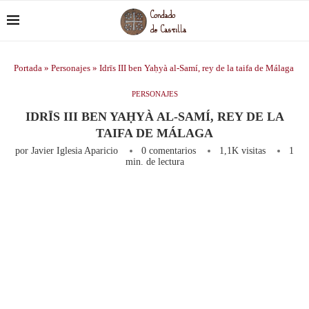
Portada
»
Personajes
»
Idrīs III ben Yaḥyà al-Samí, rey de la taifa de Málaga
PERSONAJES
IDRĪS III BEN YAḤYÀ AL-SAMÍ, REY DE LA
TAIFA DE MÁLAGA
por
Javier Iglesia Aparicio
0 comentarios
1,1K
visitas
1
min. de lectura