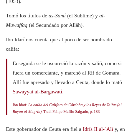
(1053).
Tomó los títulos de
as-Samí
(el Sublime) y
al-
Muwaffaq
(el Secundado por Allāh).
Ibn Idarí nos cuenta que al poco de ser nombrado
califa:
Enseguida se le oscureció la razón y salió, como si
fuera un comerciante, y marchó al Rif de Gomara.
Allí fue apresado y llevado a Ceuta, donde lo mató
Sawayyat al-Bargawatí
.
Ibn Idari:
La caída del Califato de Córdoba y los Reyes de Taifas (al-
Bayan al-Mugrib)
, Trad. Felipe Maíllo Salgado, p. 183
Este gobernador de Ceuta era fiel a
Idrīs II al-ʿAlī
y, en