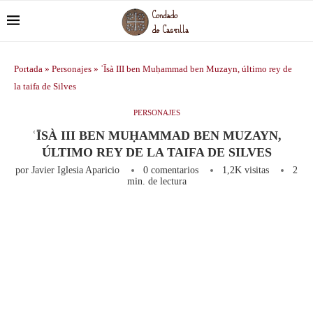
Portada
»
Personajes
»
ʿĪsà III ben Muḥammad ben Muzayn, último rey de
la taifa de Silves
PERSONAJES
ʿĪSÀ III BEN MUḤAMMAD BEN MUZAYN,
ÚLTIMO REY DE LA TAIFA DE SILVES
por
Javier Iglesia Aparicio
0 comentarios
1,2K
visitas
2
min. de lectura