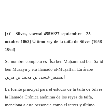
[¿? – Silves, sawwal 455H/27 septiembre – 25
octubre 1063] Último rey de la taifa de Silves (1058-
1063)
Su nombre completo es ʿĪsà ben Muḥammad ben Saʿīd
ben Muzayn y era llamado al-Muẓaffar. En árabe
المظفر عيسى بن محمد بن مزين
La fuente principal para el estudio de la taifa de Silves,
la llamada Crónica anónima de los reyes de taifa,
menciona a este personaje como el tercer y último