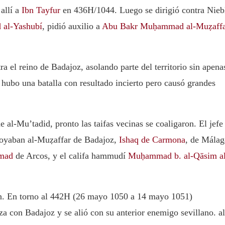
allí a
Ibn Tayfur
en 436H/1044. Luego se dirigió contra Nieb
al-Yashubí
, pidió auxilio a
Abu Bakr Muḥammad al-Muẓaff
ra el reino de Badajoz, asolando parte del territorio sin apena
 hubo una batalla con resultado incierto pero causó grandes
 al-Mu’tadid, pronto las taifas vecinas se coaligaron. El jefe
apoyaban al-Muẓaffar de Badajoz,
Ishaq de Carmona
, de Málag
mad
de Arcos, y el califa hammudí
Muḥammad b. al-Qāsim al
ón. En torno al 442H (26 mayo 1050 a 14 mayo 1051)
 con Badajoz y se alió con su anterior enemigo sevillano. al