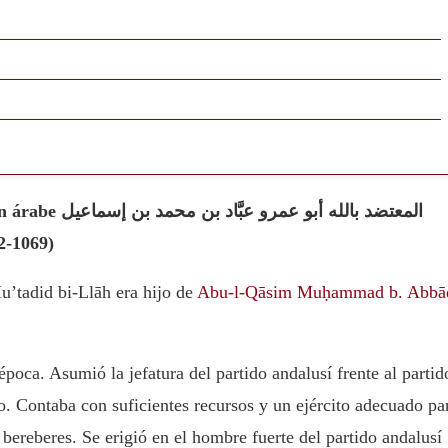
المعتضد بالله أ
042-1069)
tadid bi-Llāh era hijo de
Abu-l-Qāsim Muḥammad b. Abbā
oca. Asumió la jefatura del partido andalusí frente al partid
no. Contaba con suficientes recursos y un ejército adecuado pa
 bereberes. Se erigió en el hombre fuerte del partido andalusí