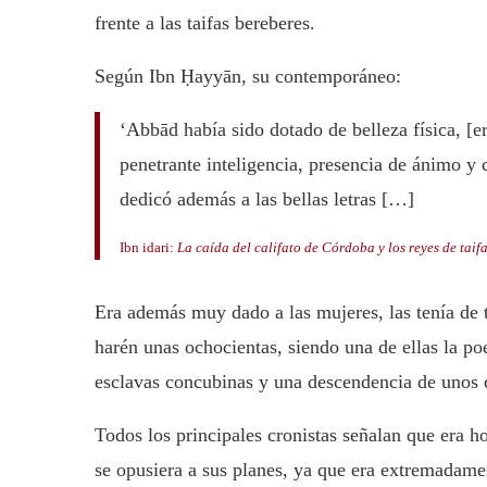
frente a las taifas bereberes.
Según Ibn Ḥayyān, su contemporáneo:
‘Abbād había sido dotado de belleza física, [e
penetrante inteligencia, presencia de ánimo y 
dedicó además a las bellas letras […]
Ibn idari:
La caída del califato de Córdoba y los reyes de taif
Era además muy dado a las mujeres, las tenía de t
harén unas ochocientas, siendo una de ellas la po
esclavas concubinas y una descendencia de unos 
Todos los principales cronistas señalan que era h
se opusiera a sus planes, ya que era extremadame