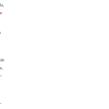
la,
ar
s
 de
a,
-
-