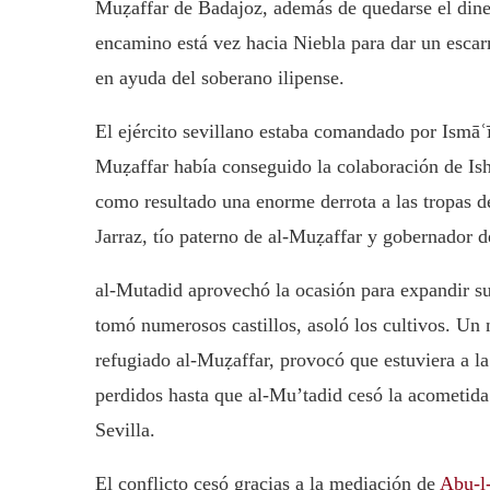
Muẓaffar de Badajoz, además de quedarse el diner
encamino está vez hacia Niebla para dar un escar
en ayuda del soberano ilipense.
El ejército sevillano estaba comandado por Ismāʿīl
Muẓaffar había conseguido la colaboración de Ish
como resultado una enorme derrota a las tropas d
Jarraz, tío paterno de al-Muẓaffar y gobernador 
al-Mutadid aprovechó la ocasión para expandir su t
tomó numerosos castillos, asoló los cultivos. Un
refugiado al-Muẓaffar, provocó que estuviera a la
perdidos hasta que al-Mu’tadid cesó la acometida
Sevilla.
El conflicto cesó gracias a la mediación de
Abu-l