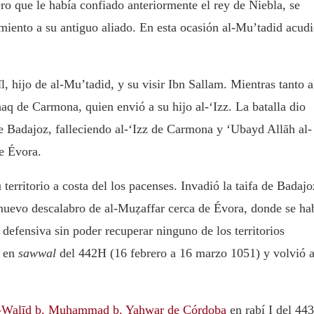
o que le había confiado anteriormente el rey de Niebla, se
miento a su antiguo aliado. En esta ocasión al-Mu’tadid acud
, hijo de al-Mu’tadid, y su visir Ibn Sallam. Mientras tanto a
aq de Carmona, quien envió a su hijo al-‘Izz. La batalla dio
e Badajoz, falleciendo al-‘Izz de Carmona y ‘Ubayd Allāh al-
de Évora.
erritorio a costa del los pacenses. Invadió la taifa de Badajo
 nuevo descalabro de al-Muẓaffar cerca de Évora, donde se ha
 defensiva sin poder recuperar ninguno de los territorios
 en
sawwal
del 442H (16 febrero a 16 marzo 1051) y volvió 
-Walīd b. Muḥammad b. Yahwar de Córdoba
en rabí I del 44