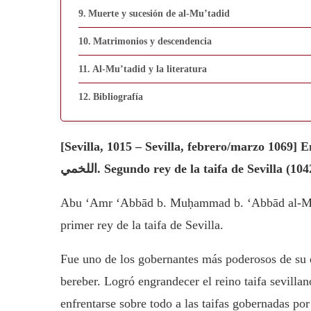
Muerte y sucesión de al-Mu’tadid
Matrimonios y descendencia
Al-Mu’tadid y la literatura
Bibliografía
[Sevilla, 1015 – Sevilla, febrero/marzo 1069] En árabe بو عمرو عبَّاد بن محمد بن إسماعيل
اللخمي. Segundo rey de la taifa de Sevilla (1
Abu ‘Amr ‘Abbād b. Muḥammad b. ‘Abbād al-Mu’
primer rey de la taifa de Sevilla.
Fue uno de los gobernantes más poderosos de su ép
bereber. Logró engrandecer el reino taifa sevilla
enfrentarse sobre todo a las taifas gobernadas por