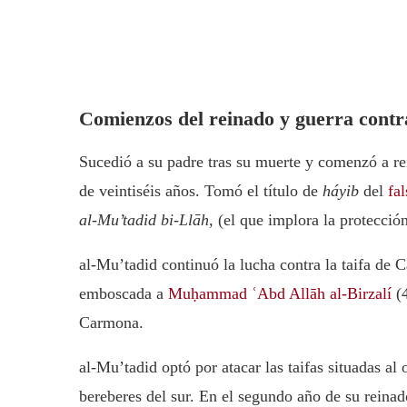
Comienzos del reinado y guerra cont
Sucedió a su padre tras su muerte y comenzó a re
de veintiséis años. Tomó el título de
háyib
del
fa
al-Mu’tadid bi-Llāh
, (el que implora la protecció
al-Mu’tadid continuó la lucha contra la taifa de
emboscada a
Muḥammad ʿAbd Allāh al-Birzalí
(4
Carmona.
al-Mu’tadid optó por atacar las taifas situadas al 
bereberes del sur. En el segundo año de su reinad