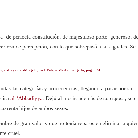
ra] de perfecta constitución, de majestuoso porte, generoso, d
certeza de percepción, con lo que sobrepasó a sus iguales. Se
as
, al-Bayan al-Mugrib, trad. Pelipe Maíllo Salgado, pág. 174
odas las categorías y procedencias, llegando a pasar por su
etisa
al-‘Abbādiyya
. Dejó al morir, además de su esposa, sete
cuarenta hijos de ambos sexos.
ombre de gran valor y que no tenía reparos en eliminar a quie
nte cruel.