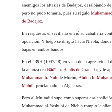
enemigos los aftasíes de Badajoz, desalojando de 
pero no pudo tomarla, pues su régulo
Muḥammad 
de Badajoz
.
En respuesta, el sevillano envió su caballería cont
oposición. Y luego se dirigió hacia Niebla, donde
bajas en ambos bandos.
En el 439H (1047/48) en vista de la agresividad de
la alianza era
Bādīs b. Ḥabūs de Granada
, y le 
Muḥammad b. Nuh
de Morón,
Abdun b. Muḥam
Mahdí
, proclamado en Algeciras.
Pero al-Mu’tadid supo cómo superar esa coalici
Muḥammad al-Yashubí de Niebla rompió la alianza