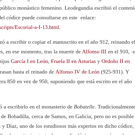
 público monástico femenino. Leodegundia escribió el conten
 del códice puede consultarse en este enlace:
ripts/Escorial-a-I-13.html
.
 a escribir o copiar el manuscrito en el año 912, reinando e
es, en ese momento, tras la muerte de
Alfonso III
en el 910, e
hijos
García I en León
,
Fruela II en Asturias
y
Ordoño II en
trasan hasta el reinado de
Alfonso IV de León
(925-931). Y
 era 850 en vez de 950, suponiendo que está escrito en el año
a escribirlo en el monasterio de
Bobatelle
. Tradicionalment
de Bobadilla, cerca de Samos, en Galicia, pero no es posible
z y Díaz, uno de los estudiosos más expertos en dicho códice,