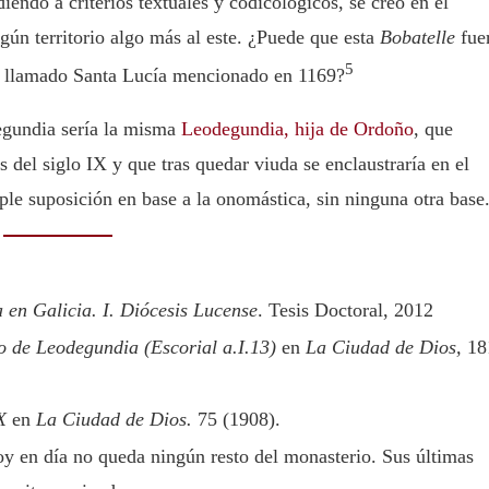
diendo a criterios textuales y codicológicos, se creó en el
gún territorio algo más al este. ¿Puede que esta
Bobatelle
fue
5
o llamado Santa Lucía mencionado en 1169?
egundia sería la misma
Leodegundia, hija de Ordoño
, que
del siglo IX y que tras quedar viuda se enclaustraría en el
e suposición en base a la onomástica, sin ninguna otra base
a en Galicia. I. Diócesis Lucense
. Tesis Doctoral, 2012
o de Leodegundia (Escorial a.I.13)
en
La Ciudad de Dios,
18
X
en
La Ciudad de Dios.
75 (1908).
Hoy en día no queda ningún resto del monasterio. Sus últimas