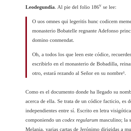
v
Leodegundia
. Al pie del folio 186
se lee:
O uos omnes qui legeritis hunc codicem memen
monasterio Bobatelle regnante Adefonso prin
domino conmendat.
Oh, a todos los que leen este códice, recuer
escribirlo en el monasterio de Bobadilla, rein
otro, estará rezando al Señor en su nombre¹.
Como es el documento donde ha llegado su nombre
acerca de ella. Se trata de un códice facticio, es
independientes entre sí. Escrito en letra visigóti
componiendo un
codex regularum
masculino; la s
Melania, varias cartas de Jerónimo dirigidas a mu