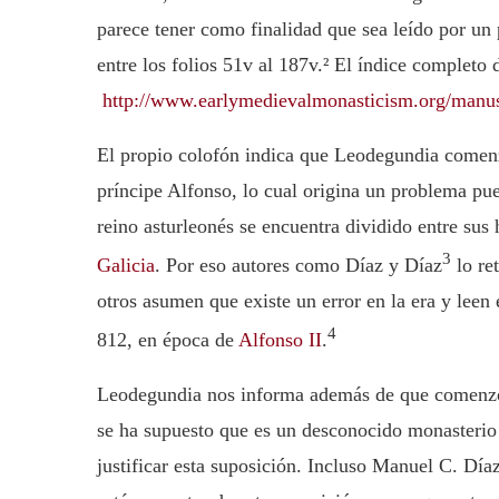
parece tener como finalidad que sea leído por un
entre los folios 51v al 187v.² El índice completo
http://www.earlymedievalmonasticism.org/manusc
El propio colofón indica que Leodegundia comenzó
príncipe Alfonso, lo cual origina un problema pu
reino asturleonés se encuentra dividido entre sus 
3
Galicia
. Por eso autores como Díaz y Díaz
lo re
otros asumen que existe un error en la era y leen
4
812, en época de
Alfonso II
.
Leodegundia nos informa además de que comenzó 
se ha supuesto que es un desconocido monasterio 
justificar esta suposición. Incluso Manuel C. Día