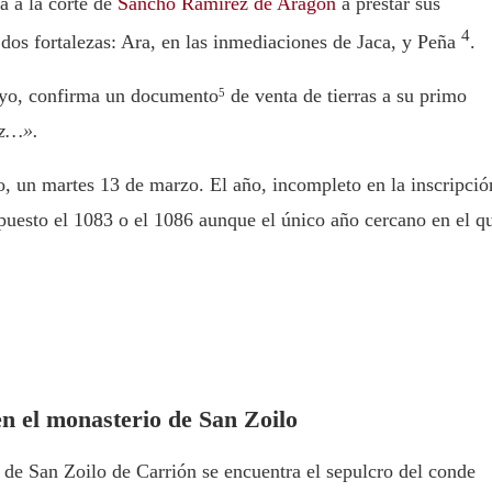
a a la corte de
Sancho Ramírez de Aragón
a prestar sus
4
s dos fortalezas: Ara, en las inmediaciones de Jaca, y Peña
.
ayo, confirma un documento
de venta de tierras a su primo
5
iz…».
o, un martes 13 de marzo. El año, incompleto en la inscripció
puesto el 1083 o el 1086 aunque el único año cercano en el q
n el monasterio de San Zoilo
de San Zoilo de Carrión se encuentra el sepulcro del conde