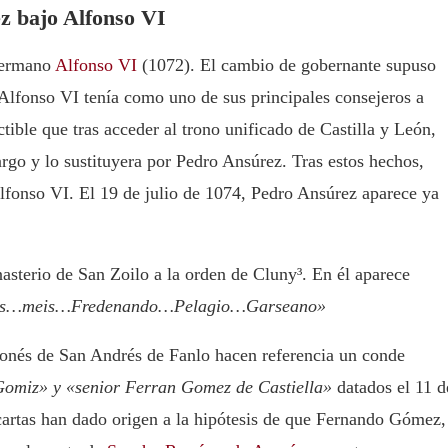
z bajo Alfonso VI
 hermano
Alfonso VI
(1072). El cambio de gobernante supuso
Alfonso VI tenía como uno de sus principales consejeros a
ble que tras acceder al trono unificado de Castilla y León,
go y lo sustituyera por Pedro Ansúrez. Tras estos hechos,
fonso VI. El 19 de julio de 1074, Pedro Ansúrez aparece ya
asterio de San Zoilo a la orden de Cluny³. En él aparece
iis…meis…Fredenando…Pelagio…Garseano»
onés de San Andrés de Fanlo hacen referencia un conde
omiz» y «senior Ferran Gomez de Castiella»
datados el 11 d
cartas han dado origen a la hipótesis de que Fernando Gómez,