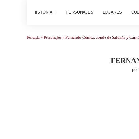
HISTORIA
PERSONAJES
LUGARES
CUL
Portada
»
Personajes
»
Fernando Gómez, conde de Saldaña y Carri
FERNAN
po