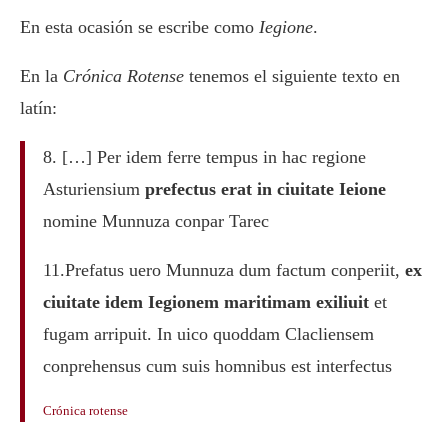
En esta ocasión se escribe como
Iegione
.
En la
Crónica Rotense
tenemos el siguiente texto en
latín:
8. […] Per idem ferre tempus in hac regione
Asturiensium
prefectus erat in ciuitate Ieione
nomine Munnuza conpar Tarec
11.Prefatus uero Munnuza dum factum conperiit,
ex
ciuitate idem Iegionem maritimam exiliuit
et
fugam arripuit. In uico quoddam Clacliensem
conprehensus cum suis homnibus est interfectus
Crónica rotense