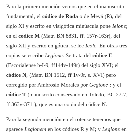
Para la primera mención vemos que en el manuscrito
fundamental, el
códice de Roda
o de Meyá (R), del
siglo XI y escrito en visigótica minúscula pone
Ieione
;
en el
códice M
(Matr. BN 8831, ff. 157r-163r), del
siglo XII y escrito en gótica, se lee
Ieole
. En otras tres
copias se escribe
Legione
. Se trata del
códice E
(Escorialense b-I-9, ff144v-149r) del siglo XVI; el
códice N
, (Matr. BN 1512, ff 1v-9r, s. XVI) pero
corregido por Ambrosio Morales por
Gegione ;
y el
códice T
(manuscrito conservado en Toledo, BC 27-7,
ff 363v-371r), que es una copia del códice N.
Para la segunda mención en el rotense tenemos que
aparece
Legionem
en los códices R y M; y
Legione
en