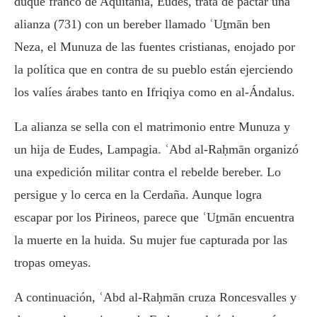
duque franco de Aquitania, Eudes, trata de pactar una
alianza (731) con un bereber llamado ʿUṯmān ben
Neza, el Munuza de las fuentes cristianas, enojado por
la política que en contra de su pueblo están ejerciendo
los valíes árabes tanto en Ifriqiya como en al-Ándalus.
La alianza se sella con el matrimonio entre Munuza y
un hija de Eudes, Lampagia. ʿAbd al-Raḥmān organizó
una expedición militar contra el rebelde bereber. Lo
persigue y lo cerca en la Cerdaña. Aunque logra
escapar por los Pirineos, parece que ʿUṯmān encuentra
la muerte en la huida. Su mujer fue capturada por las
tropas omeyas.
A continuación, ʿAbd al-Raḥmān cruza Roncesvalles y