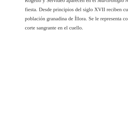
Rogelio y Servideo aparecen en el
Martirologio 
fiesta. Desde principios del siglo XVII reciben c
población granadina de Íllora. Se le representa c
corte sangrante en el cuello.