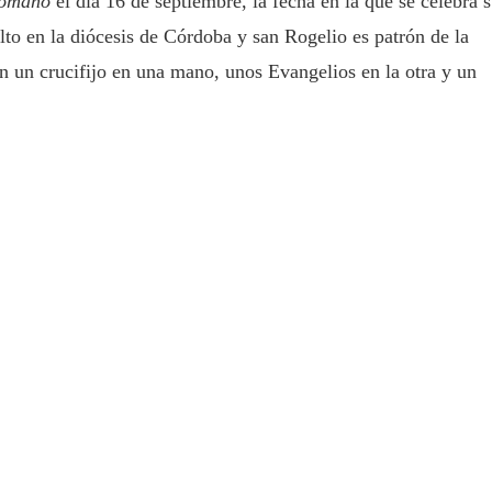
romano
el día 16 de septiembre, la fecha en la que se celebra 
ulto en la diócesis de Córdoba y san Rogelio es patrón de la
on un crucifijo en una mano, unos Evangelios en la otra y un