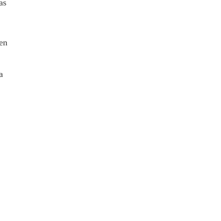
as
 en
a