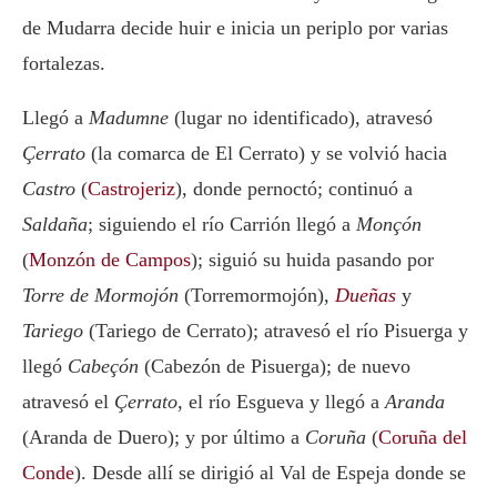
de Mudarra decide huir e inicia un periplo por varias
fortalezas.
Llegó a
Madumne
(lugar no identificado), atravesó
Çerrato
(la comarca de El Cerrato) y se volvió hacia
Castro
(
Castrojeriz
), donde pernoctó; continuó a
Saldaña
; siguiendo el río Carrión llegó a
Monçón
(
Monzón de Campos
); siguió su huida pasando por
Torre de Mormojón
(Torremormojón),
Dueñas
y
Tariego
(Tariego de Cerrato); atravesó el río Pisuerga y
llegó
Cabeçón
(Cabezón de Pisuerga); de nuevo
atravesó el
Çerrato
, el río Esgueva y llegó a
Aranda
(Aranda de Duero); y por último a
Coruña
(
Coruña del
Conde
). Desde allí se dirigió al Val de Espeja donde se