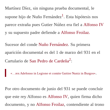
Martínez Díez, sin ninguna prueba documental, le
1
supone hijo de Nuño Fernández
. Esta hipótesis nos
parece extraña pues Gutier Núñez era fiel a
Alfonso IV
y su supuesto padre defiende a
Alfonso Froilaz.
Sucesor del conde
Nuño Fernández
. Su primera
aparición documental es del 1 de marzo del 931 en el
2
Cartulario de
San Pedro de Cardeña
:
.
«…rex Adefonso in Legione et comite Guttier Nuniz in Burgos»
Por otro documento de junio del 931 se puede concluir
que este rey Alfonso es
Alfonso IV
, quien firma dicho
documento, y no
Alfonso Froilaz
, contendiente al trono