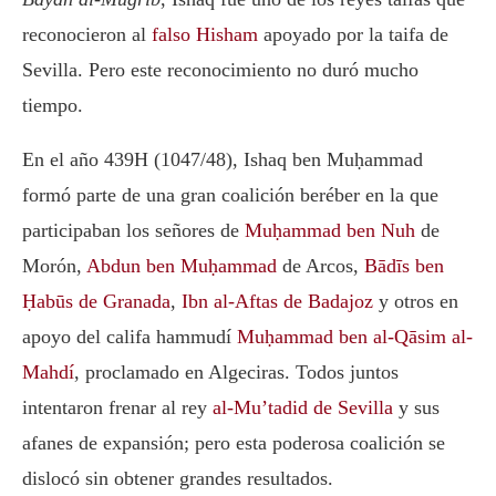
reconocieron al
falso Hisham
apoyado por la taifa de
Sevilla. Pero este reconocimiento no duró mucho
tiempo.
En el año 439H (1047/48), Ishaq ben Muḥammad
formó parte de una gran coalición beréber en la que
participaban los señores de
Muḥammad ben Nuh
de
Morón,
Abdun ben Muḥammad
de Arcos,
Bādīs ben
Ḥabūs de Granada
,
Ibn al-Aftas de Badajoz
y otros en
apoyo del califa hammudí
Muḥammad ben al-Qāsim al-
Mahdí
, proclamado en Algeciras. Todos juntos
intentaron frenar al rey
al-Mu’tadid de Sevilla
y sus
afanes de expansión; pero esta poderosa coalición se
dislocó sin obtener grandes resultados.