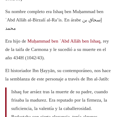
Su nombre completo era Ishaq ben Muḥammad ben
ʿAbd Allāh al-Birzalí al-Ra’is. En árabe إسحاق بن
محمد
Era hijo de
Muḥammad ben ʿAbd Allāh ben Ishaq
, rey
de la taifa de Carmona y le sucedió a su muerte en el
año 434H (1042/43).
El historiador Ibn Ḥayyān, su contemporáneo, nos hace
la semblanza de este personaje a través de Ibn al-Jatib:
Ishaq fue arráez tras la muerte de su padre, cuando
frisaba la madurez. Era reputado por la firmeza, la
suficiencia, la valentía y la caballerosidad.
Redactaba con cierta elegancia, tenía algunos