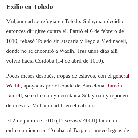
Exilio en Toledo
Muḥammad se refugia en Toledo. Sulaymān decidió
entonces dirigirse contra él. Partió el 6 de febrero de
1010, rebasó Toledo sin atacarla y llegó a Medinaceli,
donde no se encontró a Wadih. Tras unos días allí
volvió hacia Córdoba (14 de abril de 1010).
Pocos meses después, tropas de eslavos, con el
general
Wadih
, apoyadas por el conde de Barcelona
Ramón
Borrell
, se enfrentan y derrotan a Sulaymān y reponen
de nuevo a Muḥammad II en el califato.
El 2 de junio de 1010 (15
sawwal
400H) hubo un
enfrentamiento en ‘Aqabat al-Baqar, a nueve leguas de