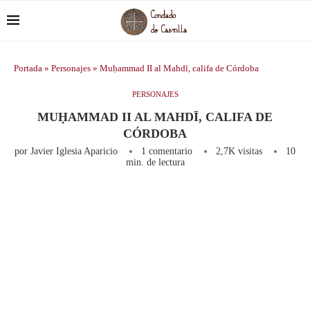
Portada
»
Personajes
»
Muḥammad II al Mahdī, califa de Córdoba
PERSONAJES
MUḤAMMAD II AL MAHDĪ, CALIFA DE
CÓRDOBA
por
Javier Iglesia Aparicio
1 comentario
2,7K
visitas
10
min. de lectura