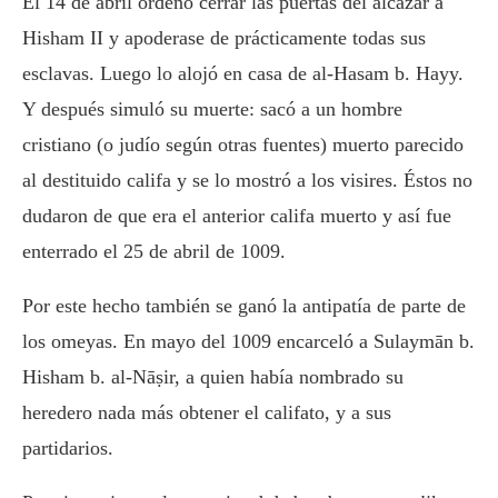
El 14 de abril ordenó cerrar las puertas del alcázar a
Hisham II y apoderase de prácticamente todas sus
esclavas. Luego lo alojó en casa de al-Hasam b. Hayy.
Y después simuló su muerte: sacó a un hombre
cristiano (o judío según otras fuentes) muerto parecido
al destituido califa y se lo mostró a los visires. Éstos no
dudaron de que era el anterior califa muerto y así fue
enterrado el 25 de abril de 1009.
Por este hecho también se ganó la antipatía de parte de
los omeyas. En mayo del 1009 encarceló a Sulaymān b.
Hisham b. al-Nāṣir, a quien había nombrado su
heredero nada más obtener el califato, y a sus
partidarios.