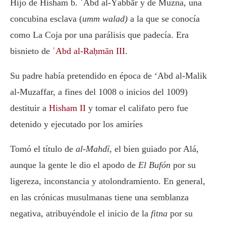
Hijo de Hisham b. ʿAbd al-Ŷabbār y de Muzna, una
concubina esclava (
umm walad)
a la que se conocía
como La Coja por una parálisis que padecía. Era
bisnieto de
ʿAbd al-Raḥmān III
.
Su padre había pretendido en época de ‘Abd al-Malik
al-Muzaffar, a fines del 1008 o inicios del 1009)
destituir a
Hisham II
y tomar el califato pero fue
detenido y ejecutado por los amiríes
Tomó el título de
al-Mahdī
, el bien guiado por Alá,
aunque la gente le dio el apodo de
El Bufón
por su
ligereza, inconstancia y atolondramiento. En general,
en las crónicas musulmanas tiene una semblanza
negativa, atribuyéndole el inicio de la
fitna
por su