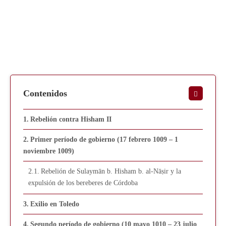
Contenidos
Rebelión contra Hisham II
Primer período de gobierno (17 febrero 1009 – 1
noviembre 1009)
Rebelión de Sulaymān b. Hisham b. al-Nāṣir y la
expulsión de los bereberes de Córdoba
Exilio en Toledo
Segundo período de gobierno (10 mayo 1010 – 23 julio