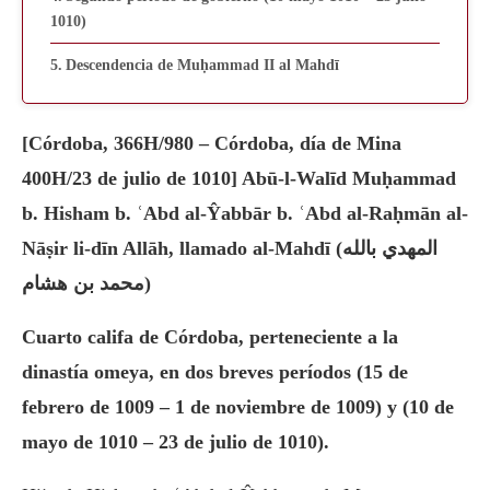
1010)
Descendencia de Muḥammad II al Mahdī
[Córdoba, 366H/980 – Córdoba, día de Mina
400H/23 de julio de 1010] Abū-l-Walīd Muḥammad
b. Hisham b. ʿAbd al-Ŷabbār b. ʿAbd al-Raḥmān al-
Nāṣir li-dīn Allāh, llamado al-Mahdī (المهدي بالله
محمد بن هشام)
Cuarto califa de Córdoba, perteneciente a la
dinastía omeya, en dos breves períodos (15 de
febrero de 1009 – 1 de noviembre de 1009) y (10 de
mayo de 1010 – 23 de julio de 1010).