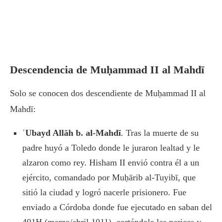
Descendencia de Muḥammad II al Mahdī
Solo se conocen dos descendiente de Muḥammad II al
Mahdī:
ʿUbayd Allāh b. al-Mahdī
. Tras la muerte de su
padre huyó a Toledo donde le juraron lealtad y le
alzaron como rey. Hisham II envió contra él a un
ejército, comandado por Muḥārib al-Tuyibī, que
sitió la ciudad y logró nacerle prisionero. Fue
enviado a Córdoba donde fue ejecutado en saban del