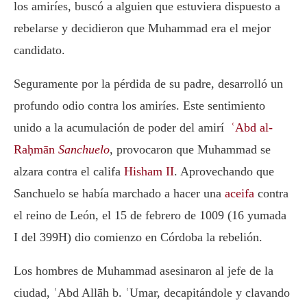
los amiríes, buscó a alguien que estuviera dispuesto a
rebelarse y decidieron que Muhammad era el mejor
candidato.
Seguramente por la pérdida de su padre, desarrolló un
profundo odio contra los amiríes. Este sentimiento
unido a la acumulación de poder del amirí
ʿAbd al-
Raḥmān
Sanchuelo
, provocaron que Muhammad se
alzara contra el califa
Hisham II
. Aprovechando que
Sanchuelo se había marchado a hacer una
aceifa
contra
el reino de León, el 15 de febrero de 1009 (16 yumada
I del 399H) dio comienzo en Córdoba la rebelión.
Los hombres de Muhammad asesinaron al jefe de la
ciudad, ʿAbd Allāh b. ʿUmar, decapitándole y clavando