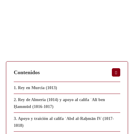
Contenidos
Rey en Murcia (1013)
Rey de Almería (1014) y apoyo al califa ʿAlī ben
Ḥammūd (1016-1017)
Apoyo y traición al califa ʿAbd al-Raḥmān IV (1017-
1018)