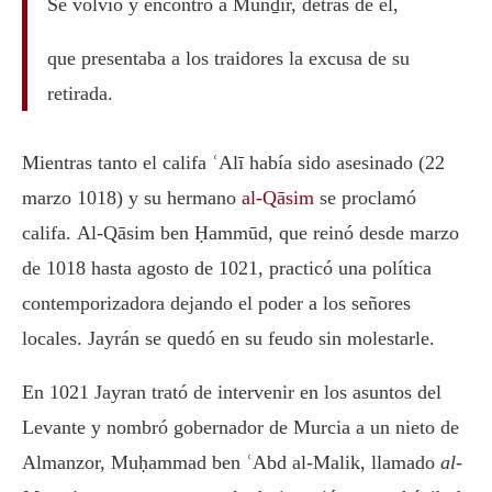
Se volvió y encontró a Munḏir, detrás de él,
que presentaba a los traidores la excusa de su
retirada.
Mientras tanto el califa ʿAlī había sido asesinado (22
marzo 1018) y su hermano
al-Qāsim
se proclamó
califa. Al-Qāsim ben Ḥammūd, que reinó desde marzo
de 1018 hasta agosto de 1021, practicó una política
contemporizadora dejando el poder a los señores
locales. Jayrán se quedó en su feudo sin molestarle.
En 1021 Jayran trató de intervenir en los asuntos del
Levante y nombró gobernador de Murcia a un nieto de
Almanzor, Muḥammad ben ʿAbd al-Malik, llamado
al-