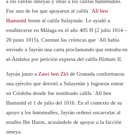
a los califas omeyas y otras a los califas hammudíes.
Fue uno de los que apoyaron al califa
ʿAlī ben
Ḥammūd
frente al califa Sulaymān. Le ayudó a
establecerse en Málaga en el año 405 H (2 julio 1014 –
20 junio 1015). Cuentan las crónicas que ʿAlī había
enviado a Jayrán una carta proclamando que entraba en
al-Ándalus por petición expresa del califa Hisham II.
Jayrán junto a
Zawi ben Zīrī
de Granada conformaron
una ejército que derrotó a Sulaymān y lograron entrar
en Córdoba donde fue nombrado califa ʿAlī ben
Ḥammūd el 1 de julio del 1016. En el contexto de su
apoyo a los hammudíes, Jayrán ordenó encarcelar al
erudito Ibn Ḥazm, acusándole de apoyar a la facción
omeya.