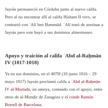
Jayrán permaneció en Córdoba junto al nuevo califa.
Pero al no encontrar allí al califa Hisham II vivo, se
contrarió con ʿAlī ben Ḥammūd. ʿAlī trató de asesinar a
Jayrán pero este huyó a sus dominios almerienses.
Apoyo y traición al califa ʿAbd al-Raḥmān
IV (1017-1018)
Ya en sus dominios, en el 407H (10 junio 1016 – 29
mayo 1017) Jayrán proclamó califa a
ʿAbd al-Raḥmān
IV al-Murtada
, un omeya, contando con el apoyo, entre
otros de al-Munḏir de Zaragoza y el
conde Ramón
Borrell de Barcelona
.