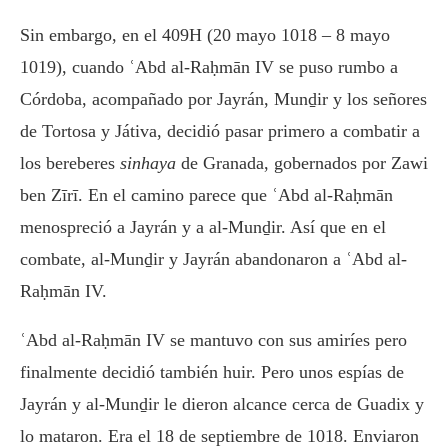
Sin embargo, en el 409H (20 mayo 1018 – 8 mayo
1019), cuando ʿAbd al-Raḥmān IV se puso rumbo a
Córdoba, acompañado por Jayrán, Munḏir y los señores
de Tortosa y Játiva, decidió pasar primero a combatir a
los bereberes
sinhaya
de Granada, gobernados por Zawi
ben Zīrī. En el camino parece que ʿAbd al-Raḥmān
menospreció a Jayrán y a al-Munḏir. Así que en el
combate, al-Munḏir y Jayrán abandonaron a ʿAbd al-
Raḥmān IV.
ʿAbd al-Raḥmān IV se mantuvo con sus amiríes pero
finalmente decidió también huir. Pero unos espías de
Jayrán y al-Munḏir le dieron alcance cerca de Guadix y
lo mataron. Era el 18 de septiembre de 1018. Enviaron