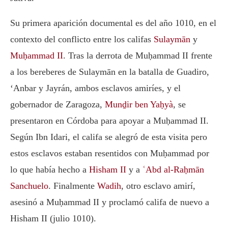
Su primera aparición documental es del año 1010, en el
contexto del conflicto entre los califas
Sulaymān
y
Muḥammad II
. Tras la derrota de Muḥammad II frente
a los bereberes de Sulaymān en la batalla de Guadiro,
‘Anbar y Jayrán, ambos esclavos amiríes, y el
gobernador de Zaragoza,
Munḏir ben Yaḥyà
, se
presentaron en Córdoba para apoyar a Muḥammad II.
Según Ibn Idari, el califa se alegró de esta visita pero
estos esclavos estaban resentidos con Muḥammad por
lo que había hecho a
Hisham II
y a
ʿAbd al-Raḥmān
Sanchuelo
. Finalmente
Wadih
, otro esclavo amirí,
asesinó a Muḥammad II y proclamó califa de nuevo a
Hisham II (julio 1010).