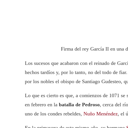
Firma del rey García II en una 
Los sucesos que acabaron con el reinado de Garcí
hechos tardíos y, por lo tanto, no del todo de fia
por los nobles el obispo de Santiago Gudesteo, q
Lo que es cierto es que, a comienzos de 1071 se 
en febrero en la
batalla de Pedroso
, cerca del r
uno de los condes rebeldes,
Nuño Menéndez
, el 
En la primavera de este mismo año, su hermano