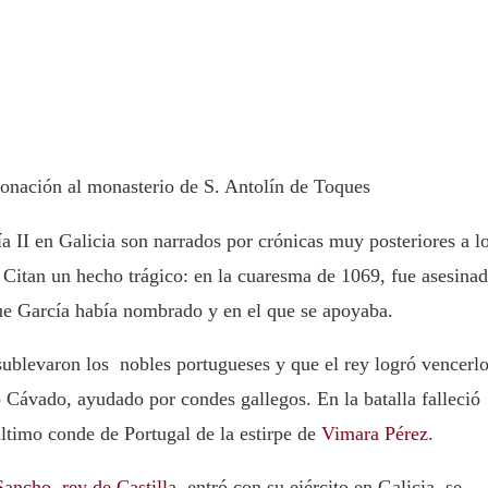
donación al monasterio de S. Antolín de Toques
a II en Galicia son narrados por crónicas muy posteriores a l
r. Citan un hecho trágico: en la cuaresma de 1069, fue asesina
ue García había nombrado y en el que se apoyaba.
sublevaron los nobles portugueses y que el rey logró vencerl
ío Cávado, ayudado por condes gallegos. En la batalla falleció
último conde de Portugal de la estirpe de
Vimara Pérez
.
Sancho, rey de Castilla
, entró con su ejército en Galicia, se