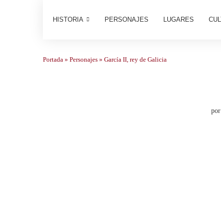
HISTORIA
PERSONAJES
LUGARES
CUL
Portada
»
Personajes
»
García II, rey de Galicia
po