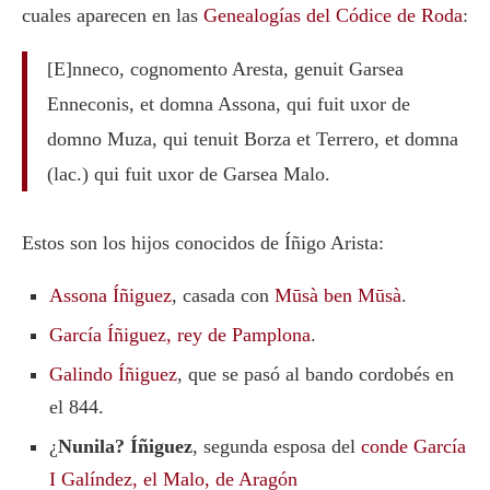
cuales aparecen en las
Genealogías del Códice de Roda
:
[E]nneco, cognomento Aresta, genuit Garsea
Enneconis, et domna Assona, qui fuit uxor de
domno Muza, qui tenuit Borza et Terrero, et domna
(lac.) qui fuit uxor de Garsea Malo.
Estos son los hijos conocidos de Íñigo Arista:
Assona Íñiguez
, casada con
Mūsà ben Mūsà
.
García Íñiguez, rey de Pamplona
.
Galindo Íñiguez
, que se pasó al bando cordobés en
el 844.
¿
Nunila? Íñiguez
, segunda esposa del
conde García
I Galíndez, el Malo, de Aragón