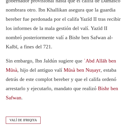
gobernador provisional hasta que el califa de Damasco
nombrara otro. Ibn Khallikan asegura que la guardia
bereber fue perdonada por el califa Yazīd II tras recibir
los informes de la mala gestión del valí. Yazīd II
nombró posteriormente valí a Bishr ben Safwan al-
Kalbī, a fines del 721.
Sin embargo, Ibn Jaldún sugiere que
ʿAbd Allāh ben
Mūsà
, hijo del antiguo valí
Mūsà ben Nuṣayr
, estaba
detrás de este complot bereber y que el califa ordenó
arrestarlo y ejecutarlo, mandato que realizó
Bishr ben
Safwan
.
VALÍ DE IFRIQIYA