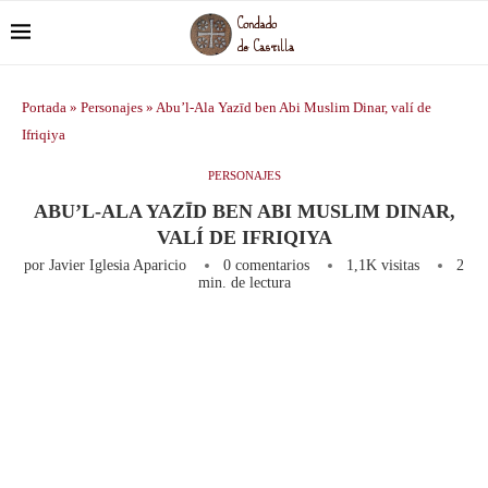
Portada
»
Personajes
»
Abu’l-Ala Yazīd ben Abi Muslim Dinar, valí de
Ifriqiya
PERSONAJES
ABU’L-ALA YAZĪD BEN ABI MUSLIM DINAR,
VALÍ DE IFRIQIYA
por
Javier Iglesia Aparicio
0 comentarios
1,1K
visitas
2
min. de lectura