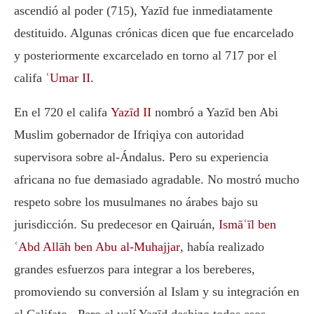
ascendió al poder (715), Yazīd fue inmediatamente
destituido. Algunas crónicas dicen que fue encarcelado
y posteriormente excarcelado en torno al 717 por el
califa
ʿUmar II
.
En el 720 el califa
Yazīd II
nombró a Yazīd ben Abi
Muslim gobernador de Ifriqiya con autoridad
supervisora sobre al-Ándalus. Pero su experiencia
africana no fue demasiado agradable. No mostró mucho
respeto sobre los musulmanes no árabes bajo su
jurisdicción. Su predecesor en Qairuán,
Ismāʿīl ben
ʿAbd Allāh ben Abu al-Muhajjar
, había realizado
grandes esfuerzos para integrar a los bereberes,
promoviendo su conversión al Islam y su integración en
el Califato. Pero el valí Yazīd deshizo todos esos