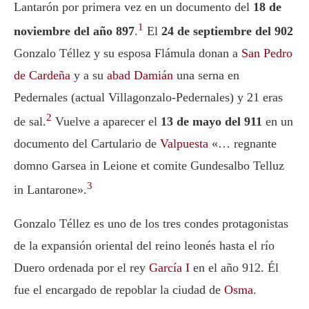
Lantarón por primera vez en un documento del
18 de
1
noviembre del año 897
.
El
24 de septiembre del 902
Gonzalo Téllez y su esposa Flámula donan a
San Pedro
de Cardeña
y a su
abad Damián
una serna en
Pedernales (actual Villagonzalo-Pedernales) y 21 eras
2
de sal.
Vuelve a aparecer el
13 de mayo del 911
en un
documento del Cartulario de
Valpuesta
«… regnante
domno Garsea in Leione et comite Gundesalbo Telluz
3
in Lantarone»
.
Gonzalo Téllez es uno de los tres condes protagonistas
de la expansión oriental del reino leonés hasta el río
Duero ordenada por el rey
García I
en el año 912. Él
fue el encargado de repoblar la ciudad de
Osma
.