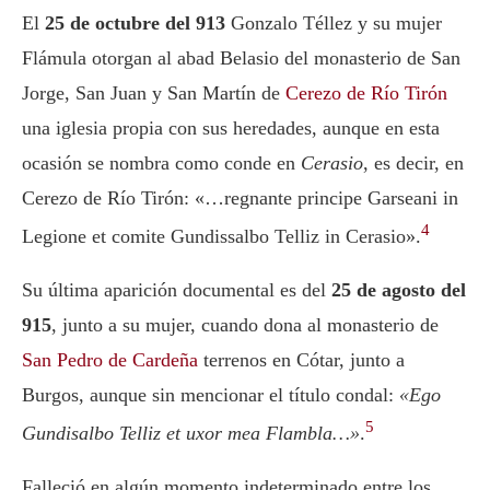
El
25 de octubre del 913
Gonzalo Téllez y su mujer
Flámula otorgan al abad Belasio del monasterio de San
Jorge, San Juan y San Martín de
Cerezo de Río Tirón
una iglesia propia con sus heredades, aunque en esta
ocasión se nombra como conde en
Cerasio
, es decir, en
Cerezo de Río Tirón:
«…regnante principe Garseani in
4
Legione et comite Gundissalbo Telliz in Cerasio»
.
Su última aparición documental es del
25 de agosto del
915
, junto a su mujer, cuando dona al monasterio de
San Pedro de Cardeña
terrenos en Cótar, junto a
Burgos, aunque sin mencionar el título condal:
«Ego
5
Gundisalbo Telliz et uxor mea Flambla…»
.
Falleció en algún momento indeterminado entre los