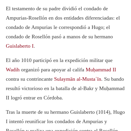
El testamento de su padre dividió el condado de
Ampurias-Rosellón en dos entidades diferenciadas: el
condado de Ampurias le correspondió a Hugo; el
condado de Rosellón pasó a manos de su hermano
Guislaberto I
.
El año 1010 participó en la expedición militar que
Wadih
organizó para apoyar al califa
Muḥammad II
contra su contrincante
Sulaymān al-Mustaʿīn
. Su bando
resultó victorioso en la batalla de al-Bakr y Muḥammad
II logró entrar en Córdoba.
Tras la muerte de su hermano Guislaberto (1014), Hugo
I intentó reunificar los condados de Ampurias y
Rosellón y realiza una expedición contra el Rosellón.