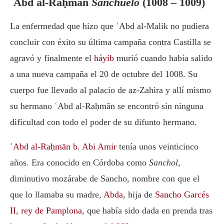
ʿAbd al-Raḥmān
Sanchuelo
(1008 – 1009)
La enfermedad que hizo que ʿAbd al-Malik no pudiera
concluir con éxito su última campaña contra Castilla se
agravó y finalmente el
háyib
murió cuando había salido
a una nueva campaña el 20 de octubre del 1008. Su
cuerpo fue llevado al palacio de az-Zahira y allí mismo
su hermano ʿAbd al-Raḥmān se encontró sin ninguna
dificultad con todo el poder de su difunto hermano.
ʿAbd al-Raḥmān b. Abi Amir
tenía unos veinticinco
años. Era conocido en Córdoba como
Sanchol
,
diminutivo mozárabe de Sancho, nombre con que el
que lo llamaba su madre,
Abda
, hija de
Sancho Garcés
II, rey de Pamplona
, que había sido dada en prenda tras