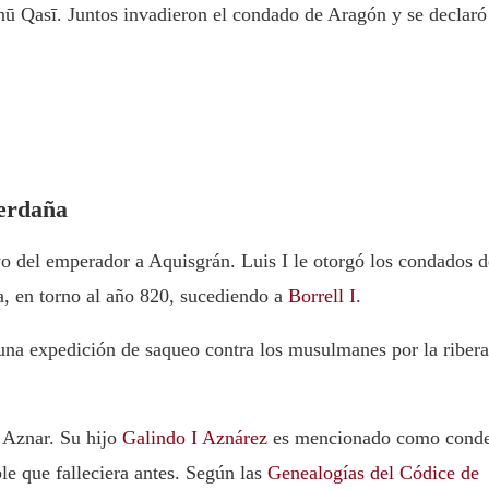
nū Qasī. Juntos invadieron el condado de Aragón y se declaró
Cerdaña
o del emperador a Aquisgrán. Luis I le otorgó los condados d
, en torno al año 820, sucediendo a
Borrell I
.
na expedición de saqueo contra los musulmanes por la ribera
 Aznar. Su hijo
Galindo I Aznárez
es mencionado como cond
le que falleciera antes. Según las
Genealogías del Códice de