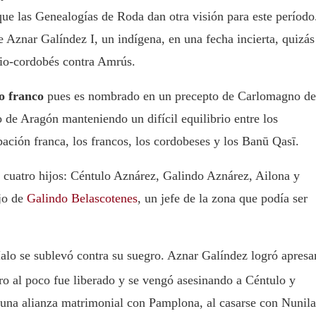
ue las Genealogías de Roda dan otra visión para este período
 Aznar Galíndez I, un indígena, en una fecha incierta, quizás
gio-cordobés contra Amrús.
o franco
pues es nombrado en un precepto de Carlomagno de
de Aragón manteniendo un difícil equilibrio entre los
ción franca, los francos, los cordobeses y los Banū Qasī.
 cuatro hijos: Céntulo Aznárez, Galindo Aznárez, Ailona y
ijo de
Galindo Belascotenes
, un jefe de la zona que podía ser
lo se sublevó contra su suegro. Aznar Galíndez logró apresa
ro al poco fue liberado y se vengó asesinando a Céntulo y
 una alianza matrimonial con Pamplona, al casarse con Nunila