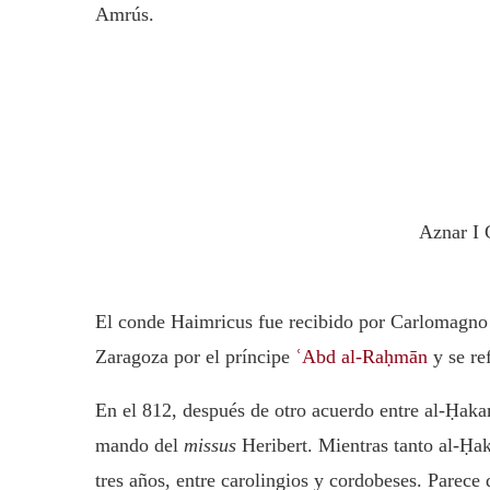
Amrús.
Aznar I 
El conde Haimricus fue recibido por Carlomagno
Zaragoza por el príncipe
ʿAbd al-Raḥmān
y se re
En el 812, después de otro acuerdo entre al-Ḥak
mando del
missus
Heribert. Mientras tanto al-Ḥak
tres años, entre carolingios y cordobeses. Parec