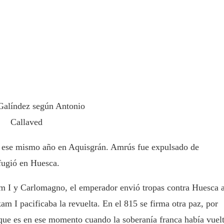
Galíndez según Antonio
Callaved
 ese mismo año en Aquisgrán. Amrús fue expulsado de
fugió en Huesca.
am I y Carlomagno, el emperador envió tropas contra Huesca a
am I pacificaba la revuelta. En el 815 se firma otra paz, por
e que es en ese momento cuando la soberanía franca había vuel