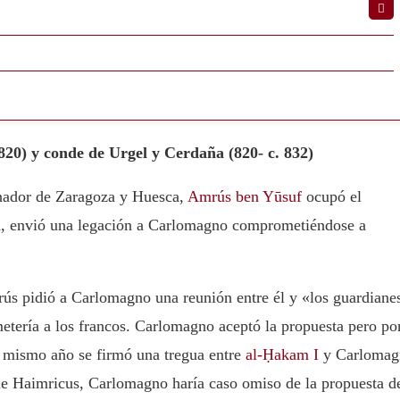
820) y conde de Urgel y Cerdaña (820- c. 832)
nador de Zaragoza y Huesca,
Amrús ben Yūsuf
ocupó el
ba, envió una legación a Carlomagno comprometiéndose a
s pidió a Carlomagno una reunión entre él y «los guardiane
metería a los francos. Carlomagno aceptó la propuesta pero po
e mismo año se firmó una tregua entre
al-Ḥakam I
y Carlomag
nde Haimricus, Carlomagno haría caso omiso de la propuesta d