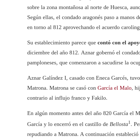
sobre la zona montañosa al norte de Huesca, aunq
Según ellas, el condado aragonés paso a manos de
en torno al 812 aprovechando el acuerdo carolin
Su establecimiento parece que
contó con el apoy
diciembre del año 812. Aznar gobernó el condado 
pamploneses, que comenzaron a sacudirse la ocupa
Aznar Galíndez I, casado con Eneca Garcés, tuvo
Matrona. Matrona se casó con
García el Malo
, h
contrario al influjo franco y Fakilo.
En algún momento antes del año 820 García el Ma
1
García y lo encerró en el castillo de
Bellosta
. Pe
repudiando a Matrona. A continuación estableció