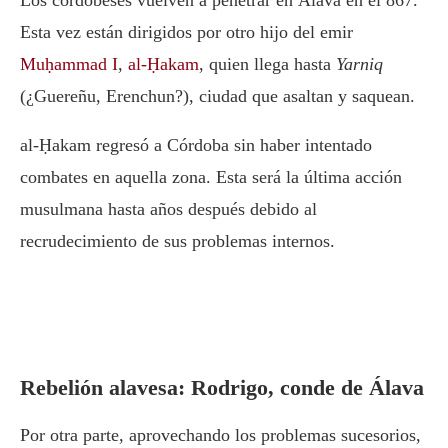
Los cordobeses vuelven a penetrar en Álava en el 867.
Esta vez están dirigidos por otro hijo del emir
Muḥammad I
,
al-Ḥakam
, quien llega hasta
Yarniq
(¿Guereñu, Erenchun?), ciudad que asaltan y saquean.
al-Ḥakam regresó a Córdoba sin haber intentado
combates en aquella zona. Esta será la última acción
musulmana hasta años después debido al
recrudecimiento de sus problemas internos.
Rebelión alavesa: Rodrigo, conde de Álava
Por otra parte, aprovechando los problemas sucesorios,