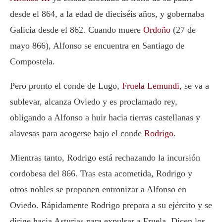
desde el 864, a la edad de dieciséis años, y gobernaba
Galicia desde el 862. Cuando muere
Ordoño
(27 de
mayo 866),
Alfonso
se encuentra en Santiago de
Compostela.
Pero pronto el conde de Lugo,
Fruela Lemundi
,
se va a
sublevar, alcanza Oviedo y es proclamado rey,
obligando a
Alfonso
a huir hacia tierras castellanas y
alavesas para acogerse bajo el conde
Rodrigo
.
Mientras tanto,
Rodrigo
está rechazando la incursión
cordobesa del 866. Tras esta acometida,
Rodrigo
y
otros nobles se proponen entronizar a
Alfonso
en
Oviedo. Rápidamente
Rodrigo
prepara a su ejército y se
dirige hacia Asturias para expulsar a
Fruela
. Dicen los