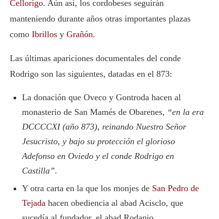
Cellorigo
. Aún así, los cordobeses seguirán
manteniendo durante años otras importantes plazas
como
Ibrillos
y
Grañón
.
Las últimas apariciones documentales del conde
Rodrigo
son las siguientes, datadas en el 873:
La donación que Oveco y Gontroda hacen al
monasterio de San Mamés de Obarenes,
“en la era
DCCCCXI (año 873), reinando Nuestro Señor
Jesucristo, y bajo su protección el glorioso
Adefonso en Oviedo y el conde Rodrigo en
Castilla”
.
Y otra carta en la que los monjes de
San Pedro de
Tejada
hacen obediencia al abad Acisclo, que
sucedía al fundador, el abad Rodanio.