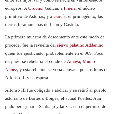
entre sus hijos, tal y como se hacía en varios estados
europeos. A
Ordoño
, Galicia; a
Fruela
, el núcleo
primitivo de Asturias; y a
García
, el primogénito, las
tierras foramontanas de León y Castilla.
La primera muestra de descontento ante este modo de
proceder fue la revuelta del
siervo palatino Addanino
,
quien fue ajusticiado, probablemente en el 909. Poco
después, se rebelaría el conde de
Amaya
,
Munio
Núñez
, y esta rebelión se vería apoyada por los hijos de
Alfonso III
y su esposa.
Alfonso III
fue obligado a abdicar y se retiró al pueblo
asturiano de Bortes o Boiges, el actual Puelles. Aún
pudo peregrinar a Santiago y lanzar, con el permiso de