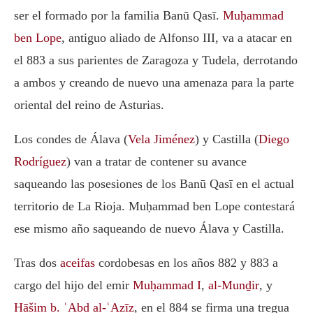
ser el formado por la familia Banū Qasī.
Muḥammad
ben Lope
, antiguo aliado de
Alfonso III,
va a atacar en
el 883 a sus parientes de Zaragoza y Tudela, derrotando
a ambos y creando de nuevo una amenaza para la parte
oriental del reino de Asturias.
Los condes de Álava (
Vela Jiménez
) y Castilla (
Diego
Rodríguez
) van a tratar de contener su avance
saqueando las posesiones de los Banū Qasī en el actual
territorio de La Rioja. Muḥammad ben Lope contestará
ese mismo año saqueando de nuevo Álava y Castilla.
Tras dos
aceifas
cordobesas en los años 882 y 883 a
cargo del hijo del emir
Muḥammad I
,
al-Munḏir
, y
Hāšim b. ʿAbd al-ʿAzīz
, en el 884 se firma una tregua