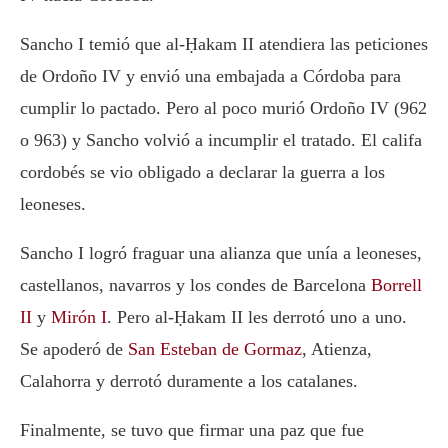
Sancho I temió que al-Ḥakam II atendiera las peticiones
de Ordoño IV y envió una embajada a Córdoba para
cumplir lo pactado. Pero al poco murió Ordoño IV (962
o 963) y Sancho volvió a incumplir el tratado. El califa
cordobés se vio obligado a declarar la guerra a los
leoneses.
Sancho I logró fraguar una alianza que unía a leoneses,
castellanos, navarros y los condes de Barcelona
Borrell
II
y
Mirón I
. Pero al-Ḥakam II les derrotó uno a uno.
Se apoderó de
San Esteban de Gormaz
, Atienza,
Calahorra y derrotó duramente a los catalanes.
Finalmente, se tuvo que firmar una paz que fue