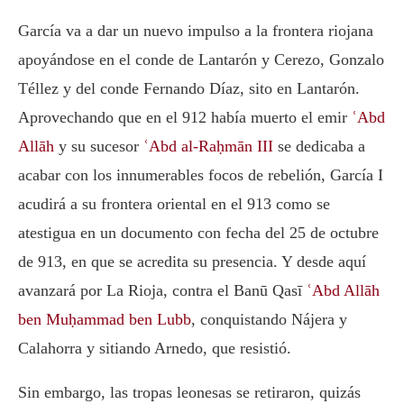
García
va a dar un nuevo impulso a la frontera riojana
apoyándose en el conde de Lantarón y Cerezo,
Gonzalo
Téllez
y del conde
Fernando Díaz
, sito en Lantarón.
Aprovechando que en el 912 había muerto el emir
ʿAbd
Allāh
y su sucesor
ʿAbd al-Raḥmān III
se dedicaba a
acabar con los innumerables focos de rebelión,
García I
acudirá a su frontera oriental en el 913 como se
atestigua en un documento con fecha del 25 de octubre
de 913, en que se acredita su presencia. Y desde aquí
avanzará por La Rioja, contra el Banū Qasī
ʿAbd Allāh
ben Muḥammad ben Lubb
, conquistando Nájera y
Calahorra y sitiando Arnedo, que resistió.
Sin embargo, las tropas leonesas se retiraron, quizás