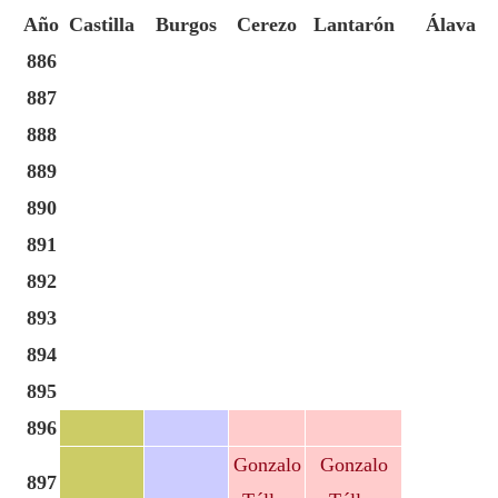
Año
Castilla
Burgos
Cerezo
Lantarón
Álava
886
887
888
889
890
891
892
893
894
895
896
Gonzalo
Gonzalo
897