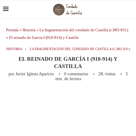
Portada
»
Historia
»
La fragmentación del condado de Castilla (c.885-931)
»
El reinado de García I (910-914) y Castilla
HISTORIA
LA FRAGMENTACIÓN DEL CONDADO DE CASTILLA (C.885-931)
EL REINADO DE GARCÍA I (910-914) Y
CASTILLA
por
Javier Iglesia Aparicio
0 comentarios
2K
visitas
5
min. de lectura