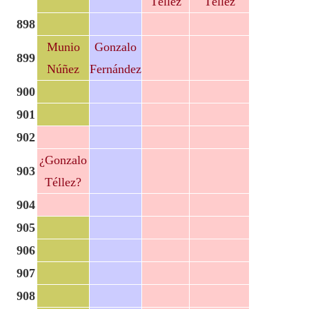
Téllez
Téllez
898
Munio
Gonzalo
899
Núñez
Fernández
900
901
902
¿Gonzalo
903
Téllez?
904
905
906
907
908