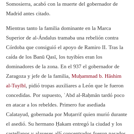
Somosierra, acabó con la muerte del gobernador de
Madrid antes citado.
Mientras tanto la familia dominante en la Marca
Superior de al-Ándalus tramaba una rebelión contra
Córdoba que consiguió el apoyo de
Ramiro II
. Tras la
caída de los Banū Qasī, los tuyibíes eran los
dominadores de la zona. En el 937 el gobernador de
Zaragoza y jefe de la familia,
Muḥammad b. Hāshim
al-Tuyībī
, pidió tropas auxiliares a León que le fueron
concedidas. Por supuesto,
ʿAbd al-Raḥmān
tardó poco
en atacar a los rebeldes. Primero fue asediada
Calatayud, gobernada por Muṭarrif quien murió durante
el asedió. Su hermano Ḥakam entregó la ciudad y los
castellanos y alaveses allí concentrados fueron pasados