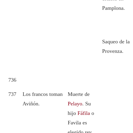
Pamplona.
Saqueo de la
Provenza.
736
737
Los francos toman
Muerte de
Aviñón.
Pelayo
. Su
hijo
Fáfila
o
Favila es
elegido rey.