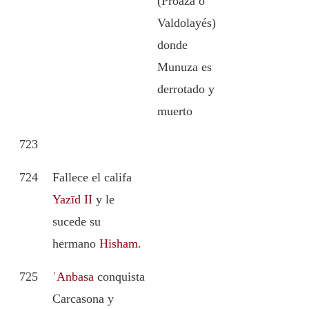
(Proaza o
Valdolayés)
donde
Munuza es
derrotado y
muerto
723
724
Fallece el califa
Yazīd II
y le
sucede su
hermano
Hisham
.
725
ʿAnbasa
conquista
Carcasona y