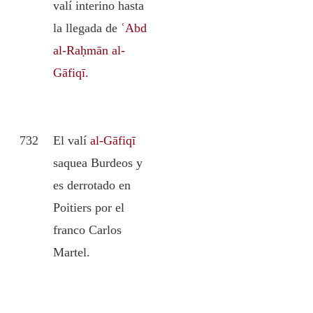
valí interino hasta
la llegada de
ʿAbd
al-Raḥmān al-
Gāfiqī
.
732
El valí
al-Gāfiqī
saquea Burdeos y
es derrotado en
Poitiers por el
franco Carlos
Martel.