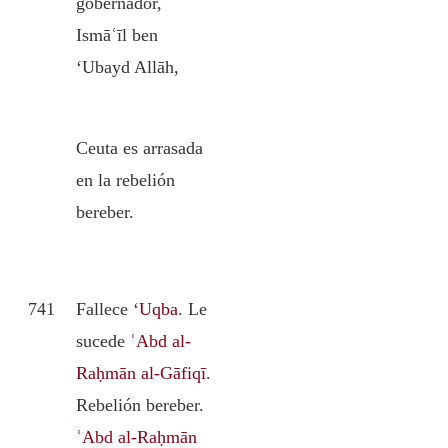
gobernador,
Ismāʿīl ben
‘Ubayd Allāh,
Ceuta es arrasada
en la rebelión
bereber.
741
Fallece
‘Uqba
. Le
sucede
ʿAbd al-
Raḥmān al-Gāfiqī
.
Rebelión bereber.
ʿAbd al-Raḥmān