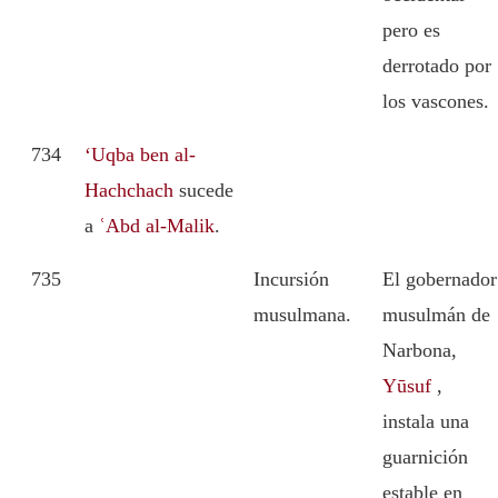
pero es
derrotado por
los vascones.
734
‘Uqba ben al-
Hachchach
sucede
a
ʿAbd al-Malik
.
735
Incursión
El gobernador
musulmana.
musulmán de
Narbona,
Yūsuf
,
instala una
guarnición
estable en