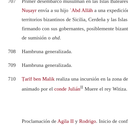
707
Primer desembarco musulmán en las Islas Baleare
Nuṣayr
envía a su hijo
ʿAbd Allāh
a una expedición
territorios bizantinos de Sicilia, Cerdeña y las Isla
firmando con sus gobernantes, posiblemente bizant
de sumisión o
ahd
.
708
Hambruna generalizada.
709
Hambruna generalizada.
710
Ṭarīf ben Malik
realiza una incursión en la zona de
II
animado por el
conde Julián
Muere el rey Witiza.
Proclamación de
Agila II
y
Rodrigo
. Inicio de conf