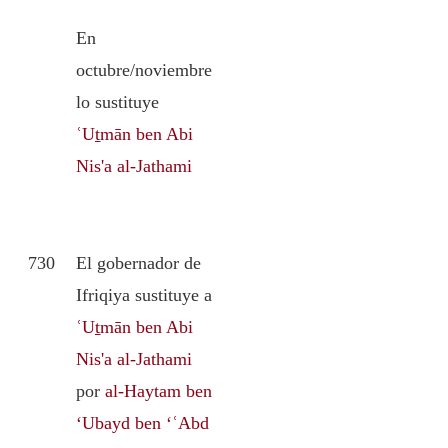
En
octubre/noviembre
lo sustituye
ʿUṯmān ben Abi
Nis'a al-Jathami
730
El gobernador de
Ifriqiya sustituye a
ʿUṯmān ben Abi
Nis'a al-Jathami
por
al-Haytam ben
‘Ubayd ben ‘ʿAbd