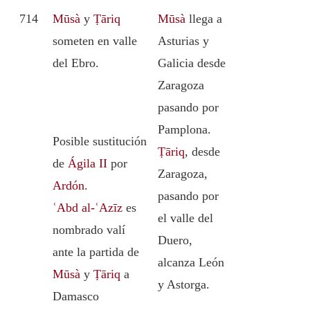
714
Mūsà
y
Ṭāriq
Mūsà
llega a
someten en valle
Asturias y
del Ebro.
Galicia desde
Zaragoza
pasando por
Pamplona.
Posible sustitución
Ṭāriq
, desde
de
Ágila II
por
Zaragoza,
Ardón
.
pasando por
ʿAbd al-ʿAzīz
es
el valle del
nombrado valí
Duero,
ante la partida de
alcanza León
Mūsà
y
Ṭāriq
a
y Astorga.
Damasco