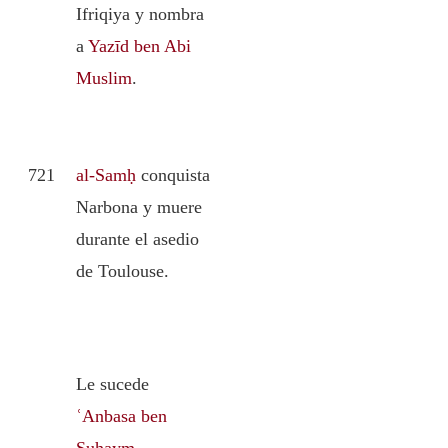
Ifriqiya y nombra
a
Yazīd ben Abi
Muslim
.
721
al-Samḥ
conquista
Narbona y muere
durante el asedio
de Toulouse.
Le sucede
ʿAnbasa ben
Suḥaym
.