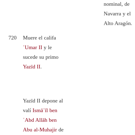
nominal, de
Navarra y el
Alto Aragón.
720
Muere el califa
ʿUmar II
y le
sucede su primo
Yazīd II
.
Yazīd II depone al
valí
Ismāʿīl ben
ʿAbd Allāh ben
Abu al-Muhajir
de