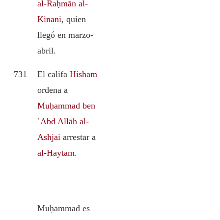
al-Raḥmān al-
Kinani
, quien
llegó en marzo-
abril.
731
El califa
Hisham
ordena a
Muḥammad ben
ʿAbd Allāh al-
Ashjai
arrestar a
al-Haytam
.
Muḥammad es