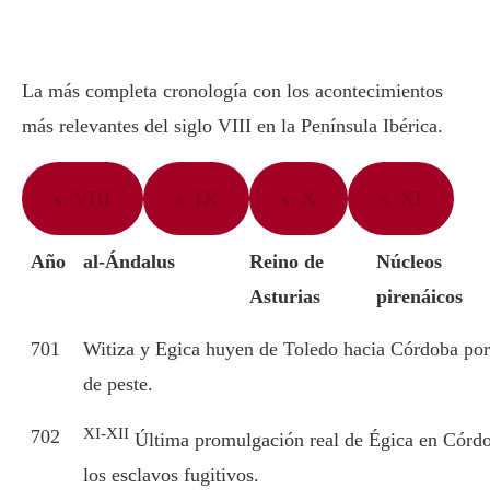
La más completa cronología con los acontecimientos
más relevantes del siglo VIII en la Península Ibérica.
s. VIII
s. IX
s. X
s. XI
Año
al-Ándalus
Reino de
Núcleos
Asturias
pirenáicos
701
Witiza y Egica huyen de Toledo hacia Córdoba po
de peste.
XI-XII
702
Última promulgación real de Égica en Córdo
los esclavos fugitivos.