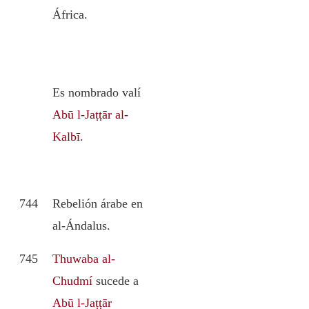
África.
Es nombrado valí
Abū l-Jaṭṭār al-
Kalbī
.
744
Rebelión árabe en
al-Ándalus.
745
Thuwaba al-
Chudmí
sucede a
Abū l-Jaṭṭār