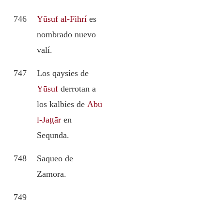
746
Yūsuf al-Fihrí
es
nombrado nuevo
valí.
747
Los qaysíes de
Yūsuf
derrotan a
los kalbíes de
Abū
l-Jaṭṭār
en
Sequnda.
748
Saqueo de
Zamora.
749