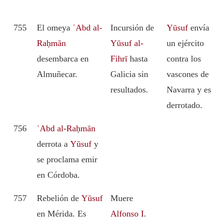
755
El omeya
ʿAbd al-
Incursión de
Yūsuf
envía
Raḥmān
Yūsuf al-
un ejército
desembarca en
Fihrī
hasta
contra los
Almuñecar.
Galicia sin
vascones de
resultados.
Navarra y es
derrotado.
756
ʿAbd al-Raḥmān
derrota a
Yūsuf
y
se proclama emir
en Córdoba.
757
Rebelión de
Yūsuf
Muere
en Mérida. Es
Alfonso I
.