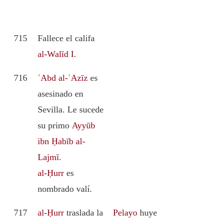
715
Fallece el califa
al-Walīd I
.
716
ʿAbd al-ʿAzīz
es
asesinado en
Sevilla. Le sucede
su primo
Ayyūb
ibn Ḥabīb al-
Lajmī.
al-Ḥurr
es
nombrado valí.
717
al-Ḥurr
traslada la
Pelayo
huye