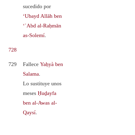
sucedido por
‘Ubayd Allāh ben
‘ʿAbd al-Raḥmān
as-Solemí
.
728
729
Fallece
Yaḥyà ben
Salama
.
Lo sustituye unos
meses
Ḥuḏayfa
ben al-Awas al-
Qaysí
.