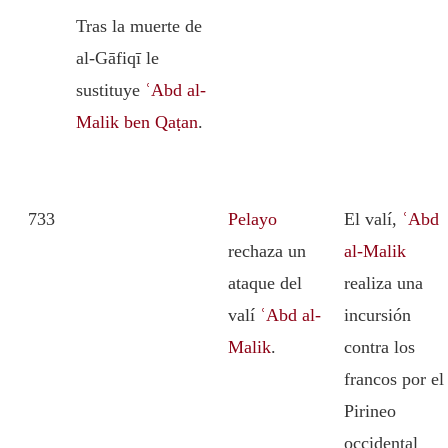
Tras la muerte de
al-Gāfiqī le
sustituye
ʿAbd al-
Malik ben Qaṭan
.
733
Pelayo
El valí,
ʿAbd
rechaza un
al-Malik
ataque del
realiza una
valí
ʿAbd al-
incursión
Malik
.
contra los
francos por el
Pirineo
occidental