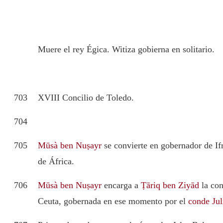
Muere el rey Égica. Witiza gobierna en solitario.
703
XVIII Concilio de Toledo.
704
705
Mūsà ben Nuṣayr
se convierte en gobernador de Ifr
de África.
706
Mūsà ben Nuṣayr
encarga a
Ṭāriq ben Ziyād
la con
Ceuta, gobernada en ese momento por el
conde Jul