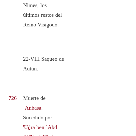
Nimes, los
últimos restos del
Reino Visigodo.
22-VIII Saqueo de
Autun.
726
Muerte de
ʿAnbasa
.
Sucedido por
'Uḏra ben ʿAbd