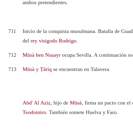
ambos pretendientes.
711
Inicio de la conquista musulmana. Batalla de Guad
del
rey visigodo Rodrigo
.
712
Mūsà ben Nuṣayr
ocupa Sevilla. A continuación s
713
Mūsà
y
Ṭāriq
se encuentran en Talavera.
Abd' Al Aziz
, hijo de
Mūsà
, firma un pacto con el
Teodomiro
. También somete Huelva y Faro.