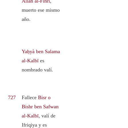
Allāh al-Fihrí
,
muerto ese mismo
año.
Yaḥyà ben Salama
al-Kalbī
es
nombrado valí.
727
Fallece
Bisr o
Bishr ben Safwan
al-Kalbī
, valí de
Ifriqiya y es