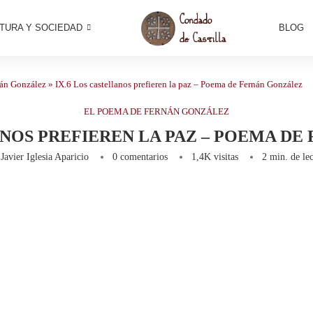
TURA Y SOCIEDAD
BLOG
nán González
»
IX.6 Los castellanos prefieren la paz – Poema de Fernán González
EL POEMA DE FERNÁN GONZÁLEZ
ANOS PREFIEREN LA PAZ – POEMA D
r
Javier Iglesia Aparicio
0 comentarios
1,4K
visitas
2 min. de lec