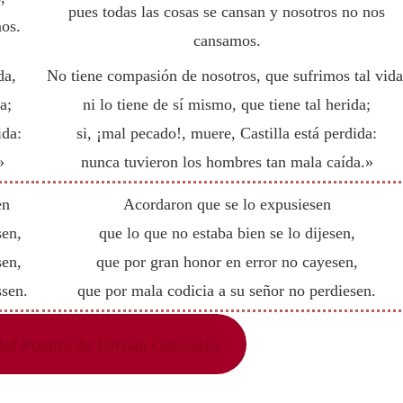
pues todas las cosas se cansan y nosotros no nos
mos.
cansamos.
da,
No tiene compasión de nosotros, que sufrimos tal vida
a;
ni lo tiene de sí mismo, que tiene tal herida;
ida:
si, ¡mal pecado!, muere, Castilla está perdida:
»
nunca tuvieron los hombres tan mala caída.»
en
Acordaron que se lo expusiesen
sen,
que lo que no estaba bien se lo dijesen,
sen,
que por gran honor en error no cayesen,
ssen.
que por mala codicia a su señor no perdiesen.
 del Poema de Fernán González