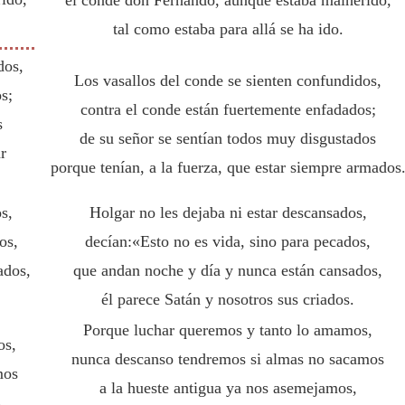
el conde don Fernando, aunque estaba malherido,
tal como estaba para allá se ha ido.
dos,
Los vasallos del conde se sienten confundidos,
s;
contra el conde están fuertemente enfadados;
s
de su señor se sentían todos muy disgustados
r
porque tenían, a la fuerza, que estar siempre armados
s,
Holgar no les dejaba ni estar descansados,
os,
decían:«Esto no es vida, sino para pecados,
ados,
que andan noche y día y nunca están cansados,
él parece Satán y nosotros sus criados.
Porque luchar queremos y tanto lo amamos,
os,
nunca descanso tendremos si almas no sacamos
mos
a la hueste antigua ya nos asemejamos,
,