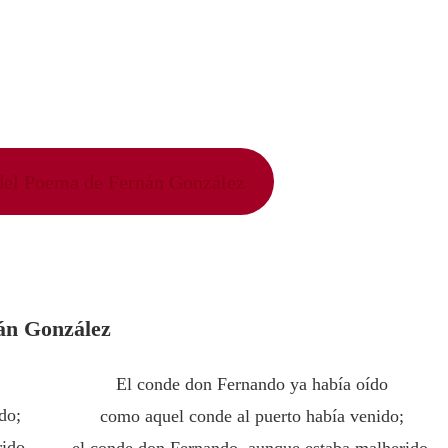
 del Poema de Fernán González
nán González
o
El conde don Fernando ya había oído
do;
como aquel conde al puerto había venido;
ido,