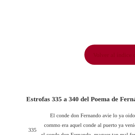
Volver al índice
Estrofas 335 a 340 del Poema de Fer
El conde don Fernando avie lo ya oid
commo era aquel conde al puerto ya veni
335
el conde don Fernando, maguer tan mal fer