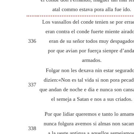
atal commo estava pora alla fue ido.
Los vassallos del conde tenien se por erra
eran contra el conde fuerte miente airado
336
eran de su señor todos muy despagado
por que avian por fuerça sienpre d’anda
armados.
Folgar non les dexava nin estar segurado
dizien:«Non es tal vida si non pora pecad
337
que andan de noche e dia e nunca son cans
el semeja a Satan e nos a sus criados.
Por que lidiar queremos e tanto lo amam
nunca folgura avemos si almas non saca
338
a la ueste antigua a aquellos semejamos