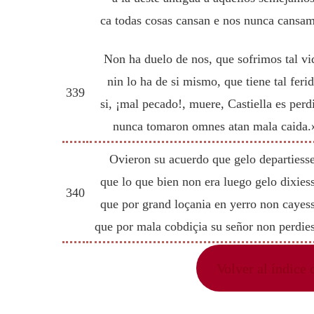
ca todas cosas cansan e nos nunca cansa
Non ha duelo de nos, que sofrimos tal vi
nin lo ha de si mismo, que tiene tal ferid
339
si, ¡mal pecado!, muere, Castiella es perd
nunca tomaron omnes atan mala caida.
Ovieron su acuerdo que gelo departiess
que lo que bien non era luego gelo dixies
340
que por grand loçania en yerro non cayes
que por mala cobdiçia su señor non perdie
Volver al índice