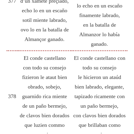
377
d’un xamete preçiado,
lo echo en un escaño
echo lo en un escaño
finamente labrado,
sotil miente labrado,
en la batalla de
ovo lo en la batalla de
Almanzor lo había
Almançor ganado.
ganado.
El conde castellano
El conde castellano con
con todo su consejo
todo su consejo
fizieron le ataut bien
le hicieron un ataúd
obrado, sobejo,
bien labrado, elegante,
378
guarnido rica miente
tapizado ricamente con
de un paño bermejo,
un paño bermejo,
de clavos bien dorados
con clavos bien dorados
que luzien commo
que brillaban como