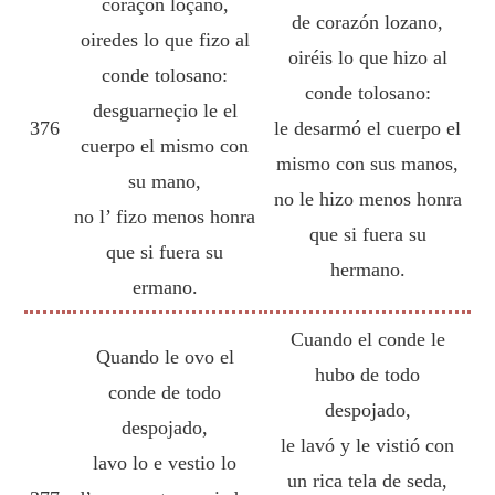
coraçon loçano,
de corazón lozano,
oiredes lo que fizo al
oiréis lo que hizo al
conde tolosano:
conde tolosano:
desguarneçio le el
376
le desarmó el cuerpo el
cuerpo el mismo con
mismo con sus manos,
su mano,
no le hizo menos honra
no l’ fizo menos honra
que si fuera su
que si fuera su
hermano.
ermano.
Cuando el conde le
Quando le ovo el
hubo de todo
conde de todo
despojado,
despojado,
le lavó y le vistió con
lavo lo e vestio lo
un rica tela de seda,