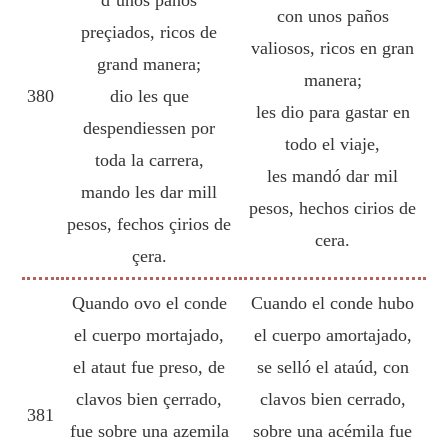
con unos paños
preçiados, ricos de
valiosos, ricos en gran
grand manera;
manera;
380
dio les que
les dio para gastar en
despendiessen por
todo el viaje,
toda la carrera,
les mandó dar mil
mando les dar mill
pesos, hechos cirios de
pesos, fechos çirios de
cera.
çera.
Quando ovo el conde
Cuando el conde hubo
el cuerpo mortajado,
el cuerpo amortajado,
el ataut fue preso, de
se selló el ataúd, con
clavos bien çerrado,
clavos bien cerrado,
381
fue sobre una azemila
sobre una acémila fue