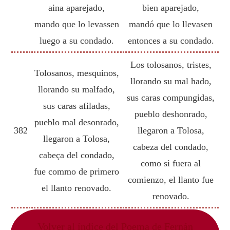
aina aparejado,
bien aparejado,
mando que lo levassen
mandó que lo llevasen
luego a su condado.
entonces a su condado.
Los tolosanos, tristes,
Tolosanos, mesquinos,
llorando su mal hado,
llorando su malfado,
sus caras compungidas,
sus caras afiladas,
pueblo deshonrado,
pueblo mal desonrado,
382
llegaron a Tolosa,
llegaron a Tolosa,
cabeza del condado,
cabeça del condado,
como si fuera al
fue commo de primero
comienzo, el llanto fue
el llanto renovado.
renovado.
Volver al índice del Poema de Fernán