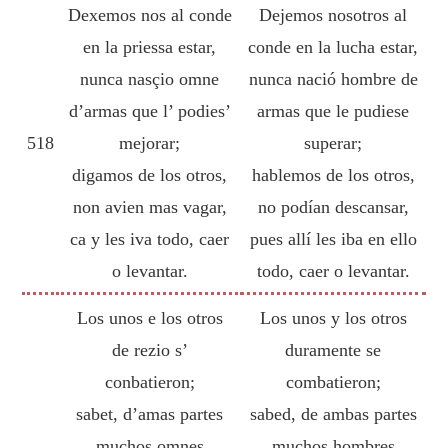
Dexemos nos al conde
Dejemos nosotros al
en la priessa estar,
conde en la lucha estar,
nunca nasçio omne
nunca nació hombre de
d’armas que l’ podies’
armas que le pudiese
518
mejorar;
superar;
digamos de los otros,
hablemos de los otros,
non avien mas vagar,
no podían descansar,
ca y les iva todo, caer
pues allí les iba en ello
o levantar.
todo, caer o levantar.
Los unos e los otros
Los unos y los otros
de rezio s’
duramente se
conbatieron;
combatieron;
sabet, d’amas partes
sabed, de ambas partes
muchos omnes
muchos hombres