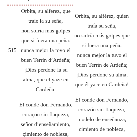
Orbita, su alferez, que
Orbita, su alférez, quien
traie la su seña,
traía su seña,
non sofria mas golpes
no sufría más golpes que
que si fuera una peña:
si fuera una peña:
515
nunca mejor la tovo el
nunca mejor la tuvo el
buen Terrin d’Ardeña;
buen Terrín de Ardeña;
¡Dios perdone la su
¡Dios perdone su alma,
alma, que el yaze en
que él yace en Cardeña!
Cardeña!
El conde don Fernando,
El conde don Fernando,
corazón sin flaqueza,
coraçon sin flaqueza,
modelo de enseñanza,
señor d’enseñamiento,
cimiento de nobleza,
çimiento de nobleza,