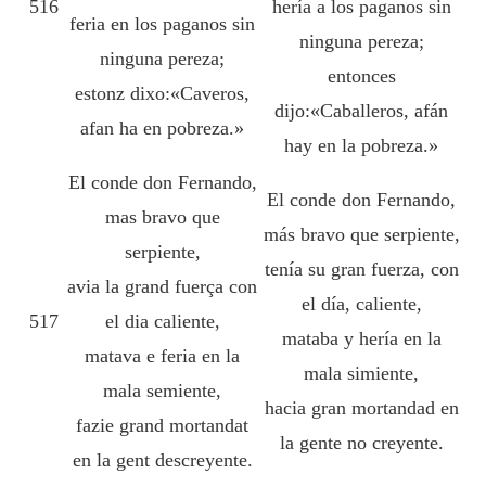
516
hería a los paganos sin
feria en los paganos sin
ninguna pereza;
ninguna pereza;
entonces
estonz dixo:«Caveros,
dijo:«Caballeros, afán
afan ha en pobreza.»
hay en la pobreza.»
El conde don Fernando,
El conde don Fernando,
mas bravo que
más bravo que serpiente,
serpiente,
tenía su gran fuerza, con
avia la grand fuerça con
el día, caliente,
517
el dia caliente,
mataba y hería en la
matava e feria en la
mala simiente,
mala semiente,
hacia gran mortandad en
fazie grand mortandat
la gente no creyente.
en la gent descreyente.