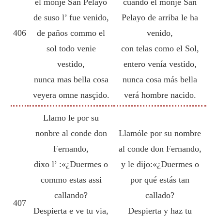
el monje San Pelayo
cuando el monje San
de suso l’ fue venido,
Pelayo de arriba le ha
406
de paños commo el
venido,
sol todo venie
con telas como el Sol,
vestido,
entero venía vestido,
nunca mas bella cosa
nunca cosa más bella
veyera omne nasçido.
verá hombre nacido.
Llamo le por su
nonbre al conde don
Llamóle por su nombre
Fernando,
al conde don Fernando,
dixo l’ :«¿Duermes o
y le dijo:«¿Duermes o
commo estas assi
por qué estás tan
callando?
callado?
407
Despierta e ve tu via,
Despierta y haz tu