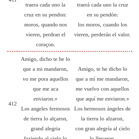
traera cada uno la
traerá cada uno la cruz
cruz en su pendon:
en su pendón:
moros, quando nos
los moros, cuando los
vieren, perdran el
vieren, perderán el valor.
coraçon.
Amigo, dicho te he lo
que a mi mandaron,
Amigo, te he dicho lo
vo me pora aquellos
que a mí me mandaron,
que me aca
me vuelvo con aquellos
enviaron.»
que aquí me enviaron.»
412
Los angeles fermosos
Los hermosos ángeles de
de tierra lo alçaron,
la tierra lo alzaron,
grand alegria
con gran alegría al cielo
faziendo al çielo lo
lo llevaron.