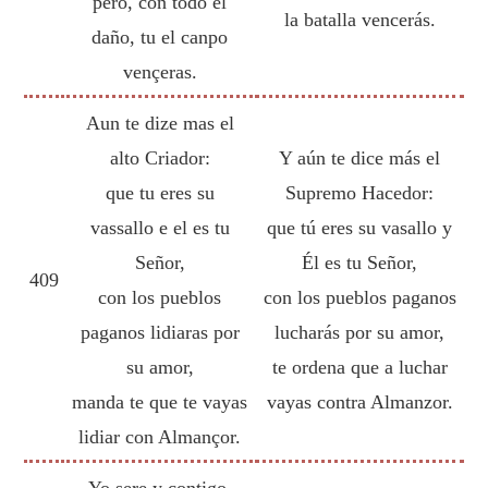
pero, con todo el
la batalla vencerás.
daño, tu el canpo
vençeras.
Aun te dize mas el
alto Criador:
Y aún te dice más el
que tu eres su
Supremo Hacedor:
vassallo e el es tu
que tú eres su vasallo y
Señor,
Él es tu Señor,
409
con los pueblos
con los pueblos paganos
paganos lidiaras por
lucharás por su amor,
su amor,
te ordena que a luchar
manda te que te vayas
vayas contra Almanzor.
lidiar con Almançor.
Yo sere y contigo,