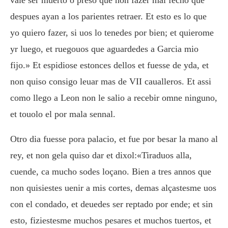
despues ayan a los parientes retraer. Et esto es lo que
yo quiero fazer, si uos lo tenedes por bien; et quierome
yr luego, et ruegouos que aguardedes a Garcia mio
fijo.» Et espidiose estonces dellos et fuesse de yda, et
non quiso consigo leuar mas de VII caualleros. Et assi
como llego a Leon non le salio a recebir omne ninguno,
et touolo el por mala sennal.
Otro dia fuesse pora palacio, et fue por besar la mano al
rey, et non gela quiso dar et dixol:«Tiraduos alla,
cuende, ca mucho sodes loçano. Bien a tres annos que
non quisiestes uenir a mis cortes, demas alçastesme uos
con el condado, et deuedes ser reptado por ende; et sin
esto, fiziestesme muchos pesares et muchos tuertos, et