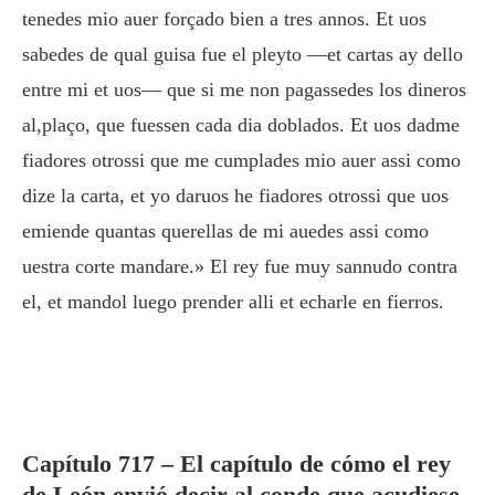
tenedes mio auer forçado bien a tres annos. Et uos
sabedes de qual guisa fue el pleyto —et cartas ay dello
entre mi et uos— que si me non pagassedes los dineros
al,plaço, que fuessen cada dia doblados. Et uos dadme
fiadores otrossi que me cumplades mio auer assi como
dize la carta, et yo daruos he fiadores otrossi que uos
emiende quantas querellas de mi auedes assi como
uestra corte mandare.» El rey fue muy sannudo contra
el, et mandol luego prender alli et echarle en fierros.
Capítulo 717 – El capítulo de cómo el rey
de León envió decir al conde que acudiese