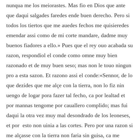
nunqua me los meiorastes. Mas fio en Dios que ante
que daqui salgades faredes ende buen derecho. Pero si
todos los tiertos que me auedes fechos me quisieredes
emendar assi como de mi corte mandare, dadme muy
buenos fiadores a ello.» Pues que el rey ouo acabada su
razon, respondiol el conde como omne muy bien
razonado et de muy buen seso; mas non le touo ningun
pro a esta sazon. Et razono assi el conde:«Sennor, de lo
que dezides que me alçe con la tierra, non lo fiz nin
uengo de logar pora fazer tal fecho, ca por lealtad et
por mannas tengome por cauallero complido; mas fui
daqui la otra vez muy mal desondrado de los leoneses,
et por esto non uinia a las cortes. Pero por una razon si
me alçasse con la tierra non faria sin guisa, ca me