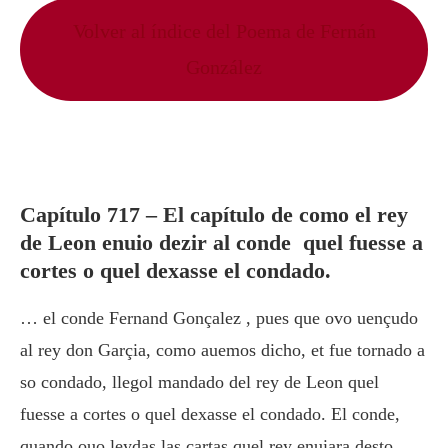
Volver al índice del Poema de Fernán
González
Capítulo 717 – El capítulo de como el rey
de Leon enuio dezir al conde quel fuesse a
cortes o quel dexasse el condado.
… el conde Fernand Gonçalez , pues que ovo uençudo
al rey don Garçia, como auemos dicho, et fue tornado a
so condado, llegol mandado del rey de Leon quel
fuesse a cortes o quel dexasse el condado. El conde,
quando ouo leydas las cartas quel rey enuiara desto,